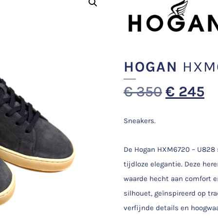
HOGAN
HXM6
€
350
€
245
Sneakers.
De Hogan HXM6720 – U828 sne
tijdloze elegantie. Deze he
waarde hecht aan comfort en 
silhouet, geïnspireerd op tr
verfijnde details en hoogwa