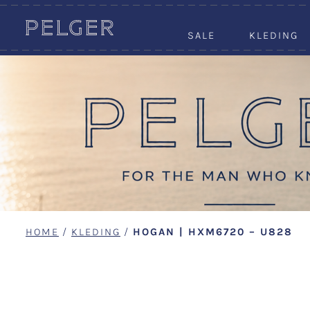
SALE
KLEDING
HOME
/
KLEDING
/
HOGAN | HXM6720 – U828