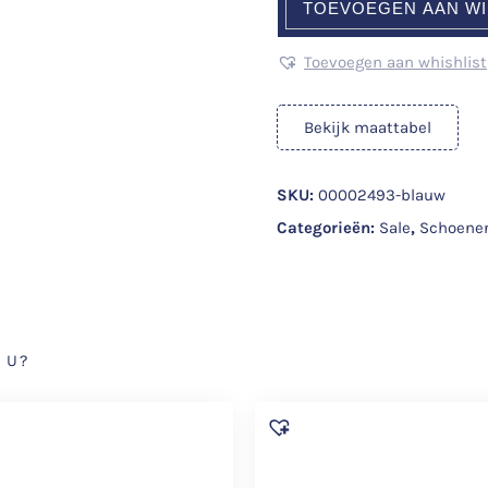
TOEVOEGEN AAN W
Toevoegen aan whishlist
Bekijk maattabel
SKU:
00002493-blauw
Categorieën:
Sale
,
Schoene
 U?