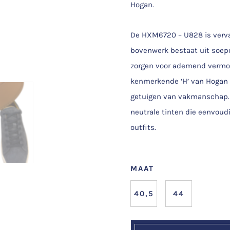
Hogan.
De HXM6720 – U828 is verva
bovenwerk bestaat uit soepe
zorgen voor ademend vermoge
kenmerkende ‘H’ van Hogan a
getuigen van vakmanschap. D
neutrale tinten die eenvoud
outfits.
MAAT
40,5
44