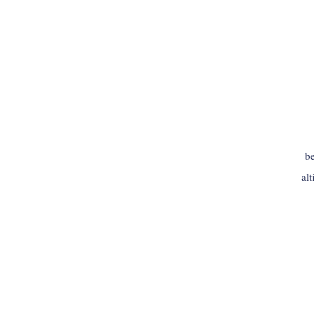
be
al