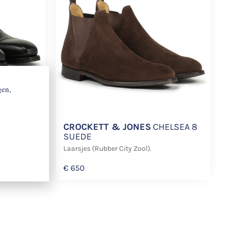
gen,
LLAM
CROCKETT & JONES
CHELSEA 8
SUEDE
l).
Laarsjes (Rubber City Zool).
€
650