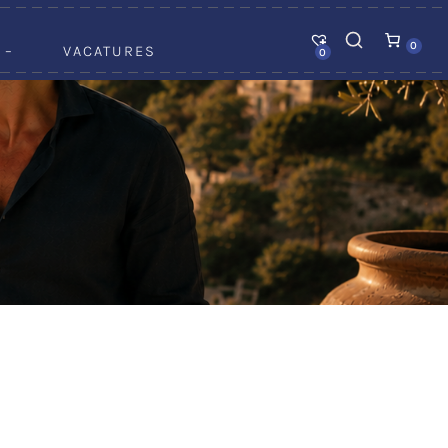
0
 –
VACATURES
0