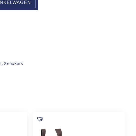
INKELWAGEN
n
,
Sneakers