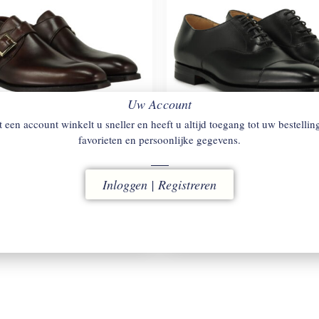
Uw Account
 een account winkelt u sneller en heeft u altijd toegang tot uw bestellin
favorieten en persoonlijke gegevens.
TT & JONES
SAVILE
CROCKETT & JONES
HA
Inloggen | Registreren
XRS BLACK
en.
Veterschoenen (Rubber City Zoo
€
720