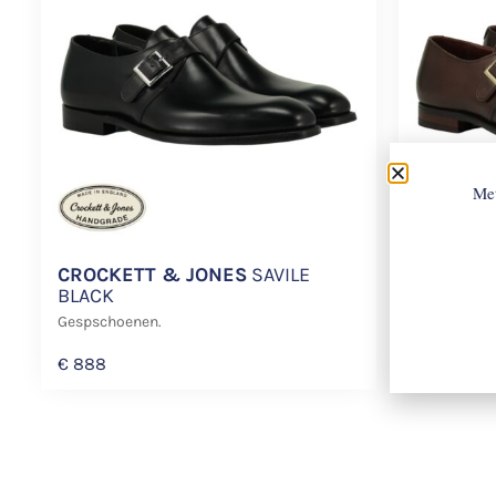
Met
CROCKETT & JONES
SAVILE
CROCKE
BLACK
BROWN
Gespschoenen.
Gespschoen
€
888
€
888