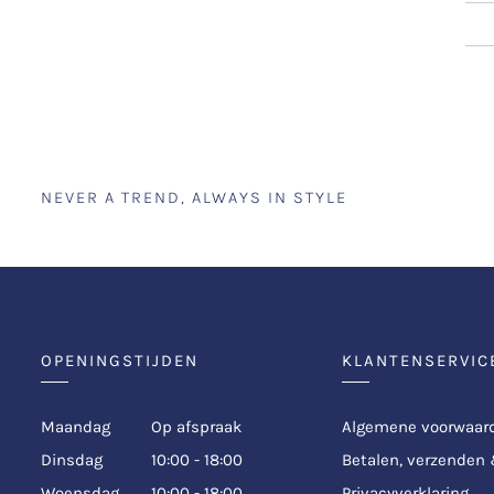
NEVER A TREND, ALWAYS IN STYLE
OPENINGSTIJDEN
KLANTENSERVIC
Maandag
Op afspraak
Algemene voorwaar
Dinsdag
10:00 - 18:00
Betalen, verzenden
Woensdag
10:00 - 18:00
Privacyverklaring