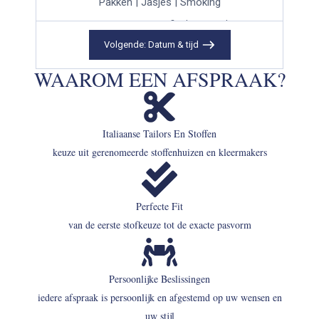
Pakken | Jasjes | Smoking
Dit niveau staat voor verfijnd maatwerk van
hoog niveau. U kiest uit een exclusieve
Volgende:
Datum & tijd
selectie hoogwaardige stoffen, volledig
afgestemd op uw wensen en draagmoment.
WAAROM EEN AFSPRAAK?
Afhankelijk van uw voorkeur wordt uw pak
deels of volledig handgemaakt, met
uitzonderlijk vakmanschap en oog voor detail.
De mogelijkheden voor personalisatie zijn
Italiaanse Tailors En Stoffen
vrijwel eindeloos, the sky is the limit. Levertijd
keuze uit gerenomeerde stoffenhuizen en kleermakers
in 4-8 weken, vanaf 1498,- .
90 m
Duur:
Perfecte Fit
van de eerste stofkeuze tot de exacte pasvorm
Persoonlijke Beslissingen
Shirts
iedere afspraak is persoonlijk en afgestemd op uw wensen en
Een shirt dat niet trekt bij de schouders, de
uw stijl
juiste mouwlengte heeft en precies de