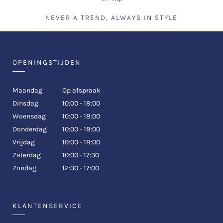
gewenste ruimte biedt bij de taille. Tijdens
NEVER A TREND, ALWAYS IN STYLE
onze afspraak voor een maatshirt duiken we
in de details die het verschil maken: van de
stevigheid van de boord en de vorm van de
manchet tot de keuze uit honderden
hoogwaardige stoffen. Of het nu gaat om een
OPENINGSTIJDEN
strak zakelijk shirt of een luchtig linnen
exemplaar voor de zomer; wij creëren een
tweede huid die uw silhouet flatteert. Uw
Maandag
Op afspraak
perfecte maatshirt vanaf 298,-. Levertijd in 4
Dinsdag
10:00 - 18:00
weken.
Woensdag
10:00 - 18:00
45 m
Duur:
Donderdag
10:00 - 18:00
Vrijdag
10:00 - 18:00
Zaterdag
10:00 - 17:30
Zondag
12:30 - 17:00
KLANTENSERVICE