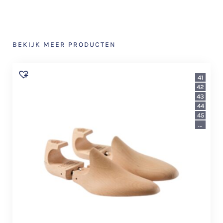
BEKIJK MEER PRODUCTEN
41
42
43
44
45
...