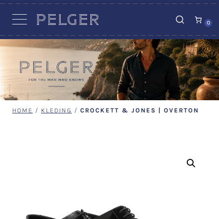
VACATURES
0
HOME
/
KLEDING
/
CROCKETT & JONES | OVERTON