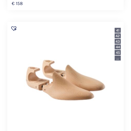
€
158
41
42
43
44
45
...