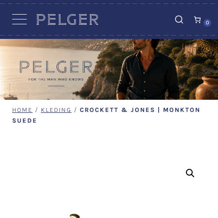
VACATURES
0
HOME
/
KLEDING
/
CROCKETT & JONES | MONKTON
SUEDE