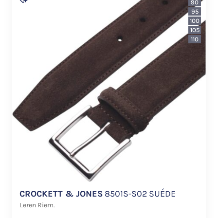
90
95
100
105
110
CROCKETT & JONES
8501S-S02 SUÉDE
Leren Riem.