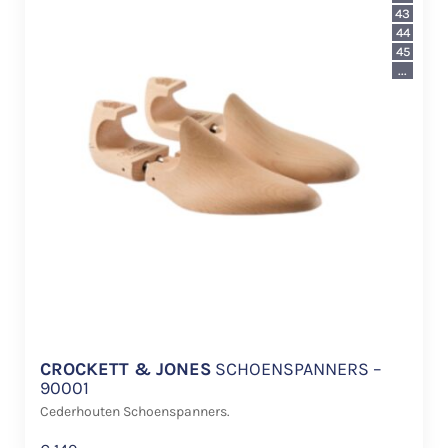
43
44
45
...
CROCKETT & JONES
SCHOENSPANNERS –
90001
Cederhouten Schoenspanners.