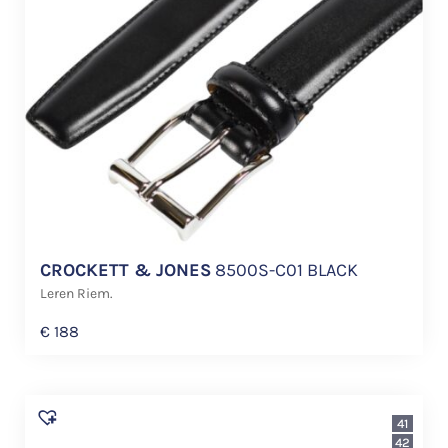
CROCKETT & JONES
8500S-C01 BLACK
Leren Riem.
€
188
41
42