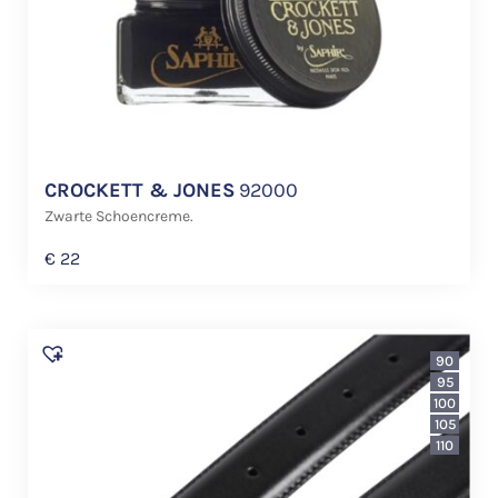
CROCKETT & JONES
92000
Zwarte Schoencreme.
€
22
90
95
100
105
110