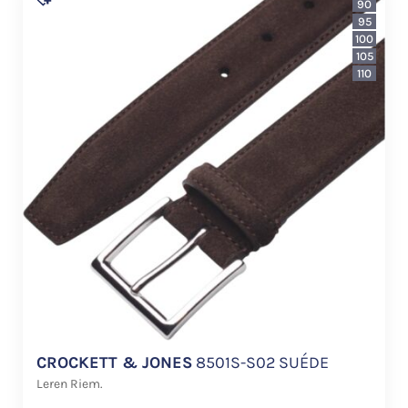
90
95
100
105
110
CROCKETT & JONES
8501S-S02 SUÉDE
Leren Riem.