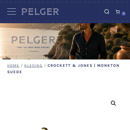
VACATURES
0
HOME
/
KLEDING
/
CROCKETT & JONES | MONKTON
SUEDE