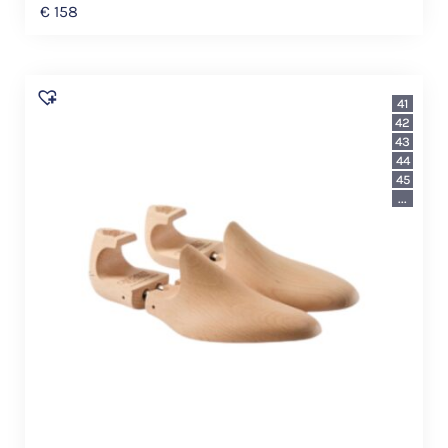
€
158
41
42
43
44
45
...