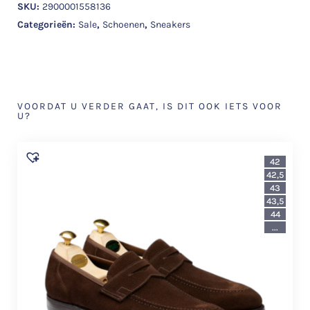
SKU:
2900001558136
Categorieën:
Sale
,
Schoenen
,
Sneakers
VOORDAT U VERDER GAAT, IS DIT OOK IETS VOOR
U?
42
42,5
43
43,5
44
...