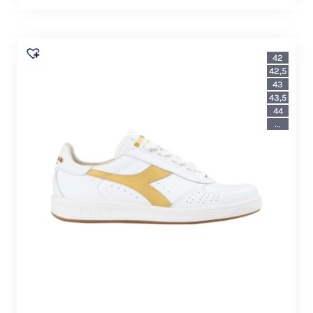
42
42,5
43
43,5
44
...