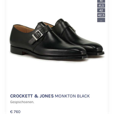
41
41,5
42
42,5
...
CROCKETT & JONES
MONKTON BLACK
Gespschoenen.
€
760