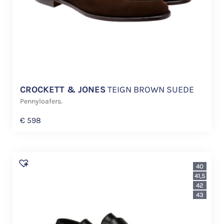
CROCKETT & JONES
TEIGN BROWN SUEDE
Pennyloafers.
€
598
40
41,5
42
43