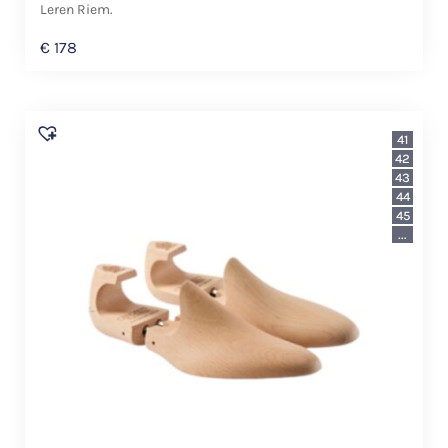
Leren Riem.
€
178
41
42
43
44
45
...