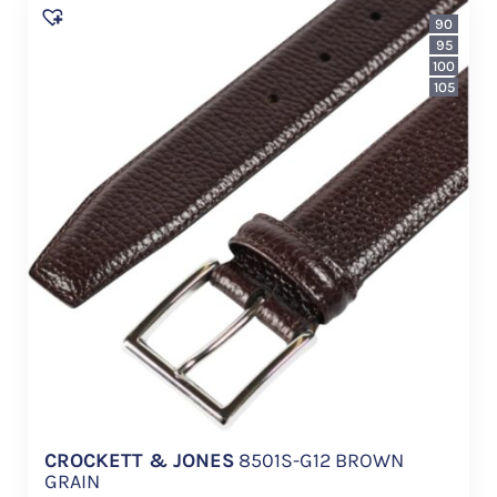
90
95
100
105
CROCKETT & JONES
8501S-G12 BROWN
GRAIN