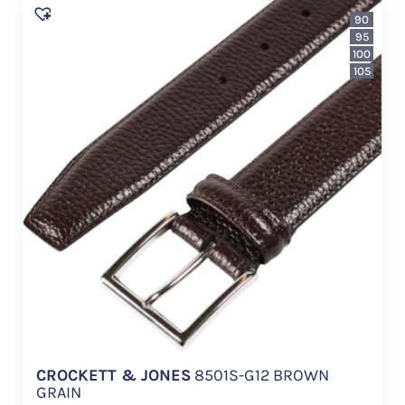
90
95
100
105
CROCKETT & JONES
8501S-G12 BROWN
GRAIN