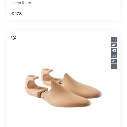
Leren Riem.
€
178
41
42
43
44
45
...