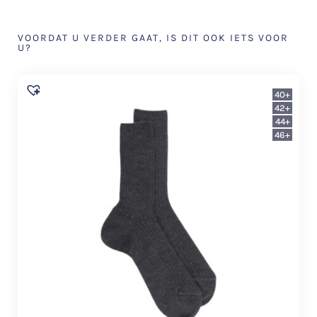
VOORDAT U VERDER GAAT, IS DIT OOK IETS VOOR
U?
40+
42+
44+
46+