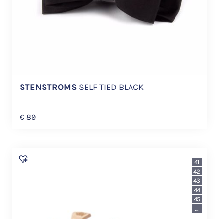
STENSTROMS
SELF TIED BLACK
€
89
41
42
43
44
45
...