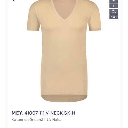
M
L
XL
XXL
MEY.
41007-111 V-NECK SKIN
Katoenen Ondershirt V Hals.