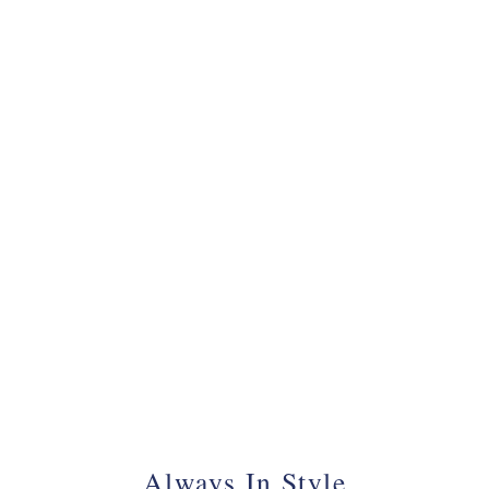
070 - 34 69 700
Always In Style