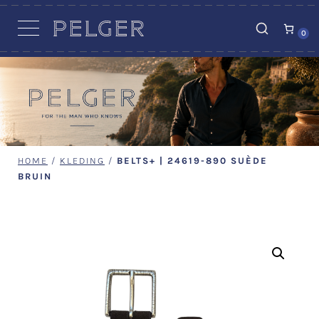
VACATURES
0
HOME
/
KLEDING
/
BELTS+ | 24619-890 SUÈDE
BRUIN