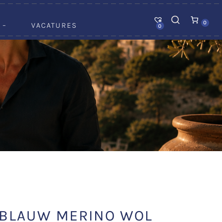
0
 –
VACATURES
0
BLAUW MERINO WOL