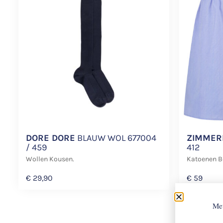
DORE DORE
BLAUW WOL 677004
ZIMMER
/ 459
412
Wollen Kousen.
Katoenen B
€
29,90
€
59
Met