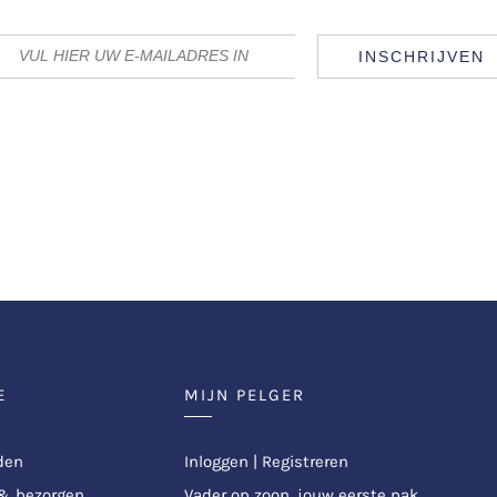
INSCHRIJVEN
E
MIJN PELGER
den
Inloggen | Registreren
 & bezorgen
Vader op zoon, jouw eerste pak