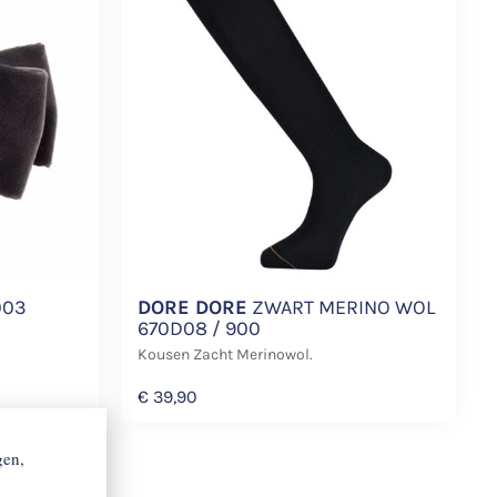
003
DORE DORE
ZWART MERINO WOL
670D08 / 900
Kousen Zacht Merinowol.
€
39,90
gen,