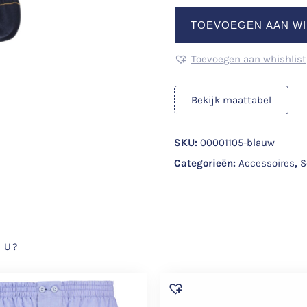
TOEVOEGEN AAN W
Toevoegen aan whishlist
Bekijk maattabel
SKU:
00001105-blauw
Categorieën:
Accessoires
,
S
 U?