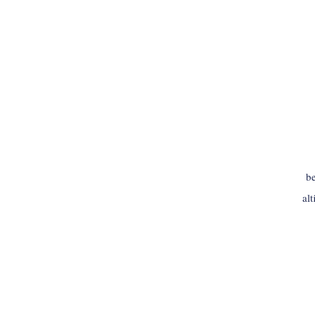
be
al