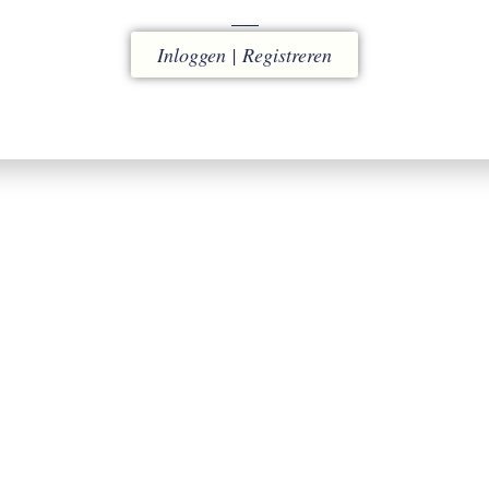
Inloggen | Registreren
ACCOUNT
RUILEN
w omgeving voor snel en
binnen 14 dagen
eenvoudig bestellen
(eigen kosten)
ACCOUNT AANMAKEN