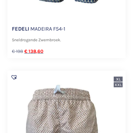
FEDELI
MADEIRA F54-1
Sneldrogende Zwembroek.
€
198
€
138,60
XL
XXL