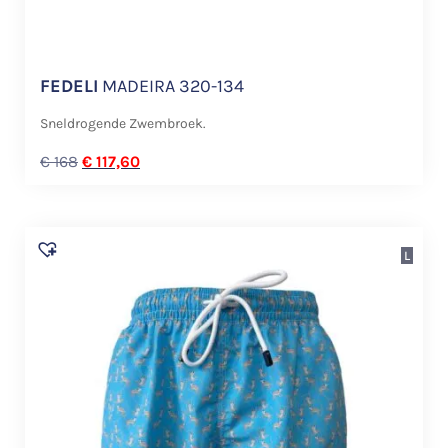
FEDELI
MADEIRA 320-134
Sneldrogende Zwembroek.
€
168
€
117,60
L