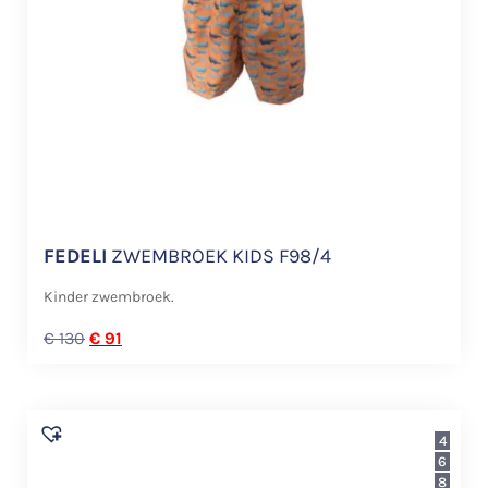
FEDELI
ZWEMBROEK KIDS F98/4
Kinder zwembroek.
€
130
€
91
4
6
8