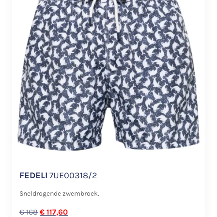
FEDELI
7UE00318/2
Sneldrogende zwembroek.
€
168
€
117,60