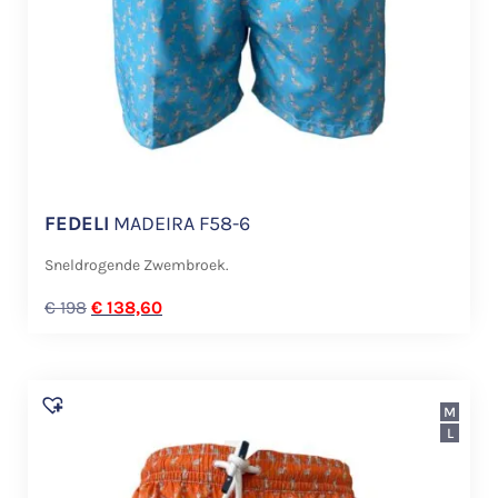
FEDELI
MADEIRA F58-6
Sneldrogende Zwembroek.
€
198
€
138,60
M
L