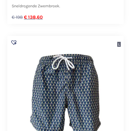
Sneldrogende Zwembroek.
€
198
€
138,60
L