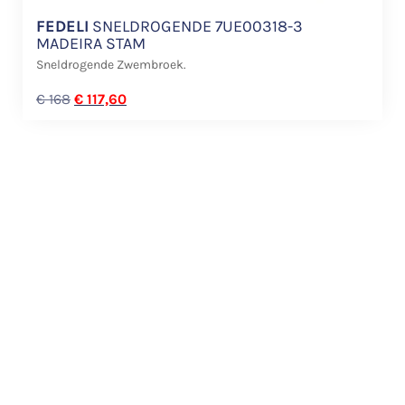
FEDELI
SNELDROGENDE 7UE00318-3
MADEIRA STAM
Sneldrogende Zwembroek.
€
168
€
117,60
READY-TO-WEAR