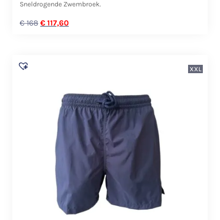
Sneldrogende Zwembroek.
€
168
€
117,60
XXL