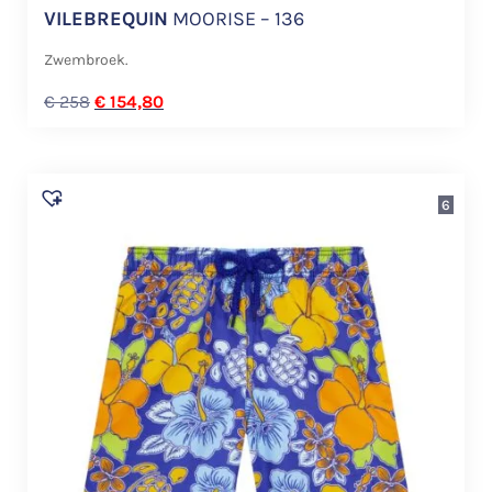
VILEBREQUIN
MOORISE – 136
Zwembroek.
€
258
€
154,80
6