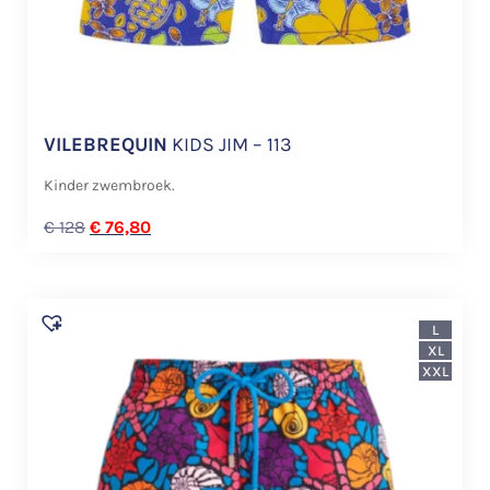
VILEBREQUIN
KIDS JIM – 113
Kinder zwembroek.
€
128
€
76,80
L
XL
XXL