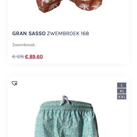
GRAN SASSO
ZWEMBROEK 168
Zwembroek.
€
128
€
89,60
L
XL
XXL