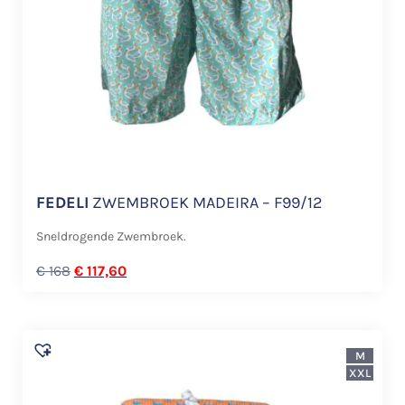
FEDELI
ZWEMBROEK MADEIRA – F99/12
Sneldrogende Zwembroek.
€
168
€
117,60
M
XXL