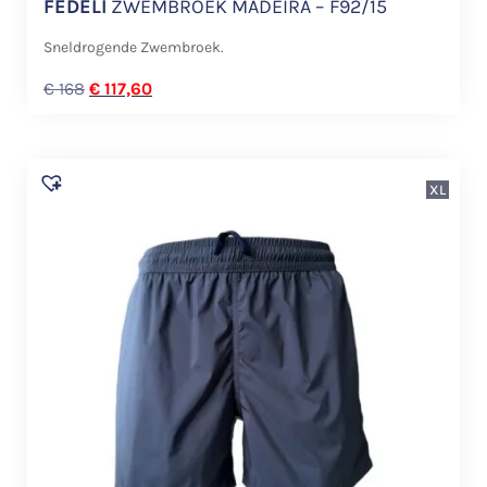
FEDELI
ZWEMBROEK MADEIRA – F92/15
Sneldrogende Zwembroek.
€
168
€
117,60
XL