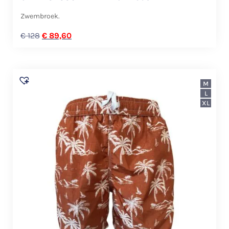
Zwembroek.
€
128
€
89,60
M
L
XL