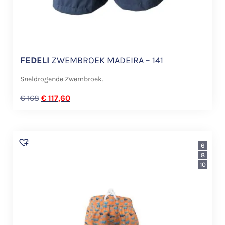
FEDELI
ZWEMBROEK MADEIRA – 141
Sneldrogende Zwembroek.
€
168
€
117,60
6
8
10