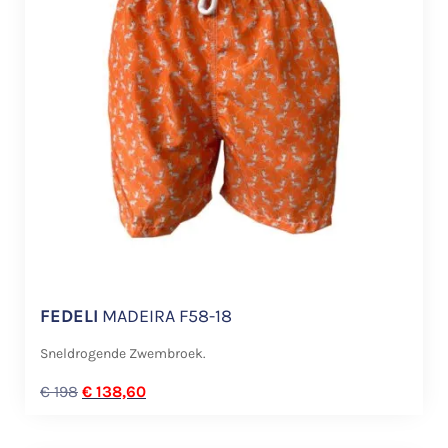
FEDELI
MADEIRA F58-18
Sneldrogende Zwembroek.
€
198
€
138,60