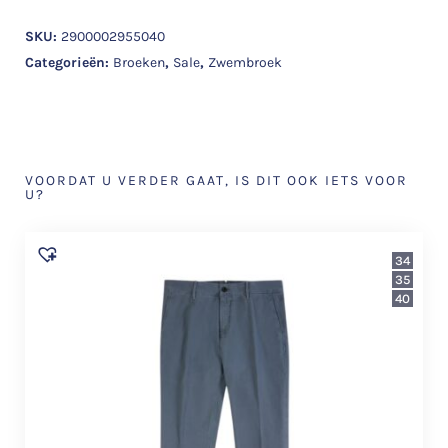
SKU:
2900002955040
Categorieën:
Broeken
,
Sale
,
Zwembroek
VOORDAT U VERDER GAAT, IS DIT OOK IETS VOOR
U?
34
35
40