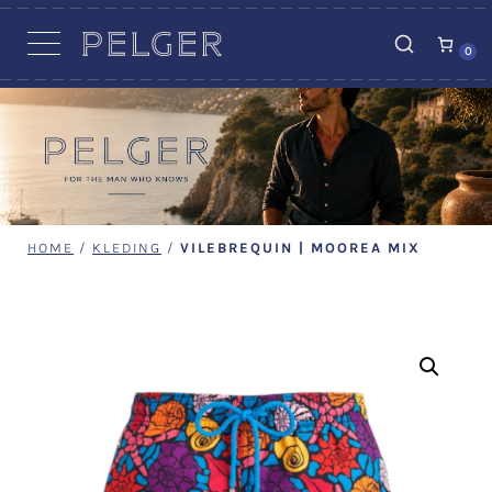
VACATURES
0
HOME
/
KLEDING
/
VILEBREQUIN | MOOREA MIX