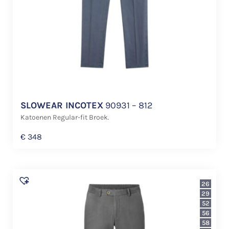
SLOWEAR INCOTEX
90931 – 812
Katoenen Regular-fit Broek.
€
348
26
29
52
56
58