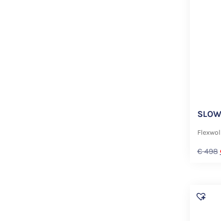
SLOW
Flexwol
€
498