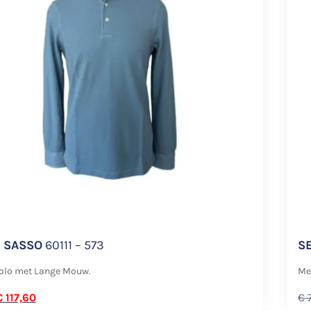
 SASSO
60111 – 573
S
olo met Lange Mouw.
Me
€
117,60
€