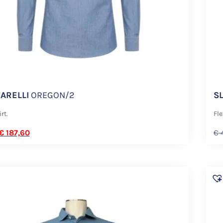
ARELLI
OREGON/2
S
rt.
Fle
€
187,60
€