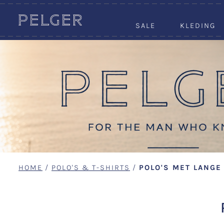
SALE
KLEDING
HOME
/
POLO'S & T-SHIRTS
/
POLO'S MET LANG