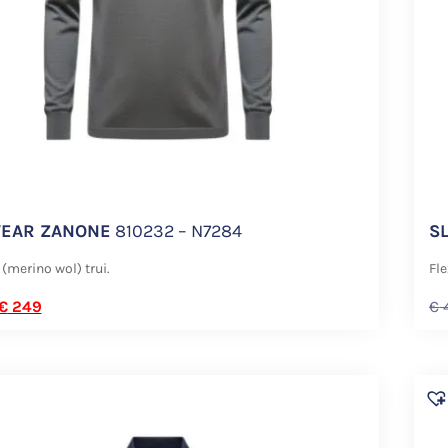
EAR ZANONE
810232 – N7284
S
 (merino wol) trui.
Fle
€
249
€