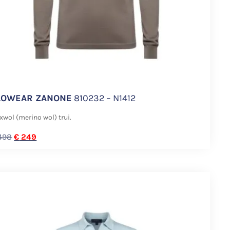
LOWEAR ZANONE
810232 – N1412
xwol (merino wol) trui.
498
€
249