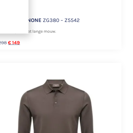
LOWEAR ZANONE
ZG380 – Z5542
e-Cotton polo met lange mouw.
298
€
149