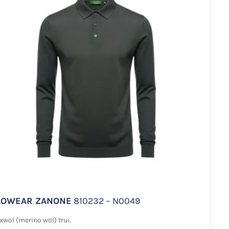
LOWEAR ZANONE
810232 – N0049
xwol (merino wol) trui.