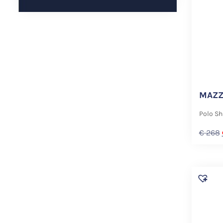
MAZZ
Polo Shi
€
268