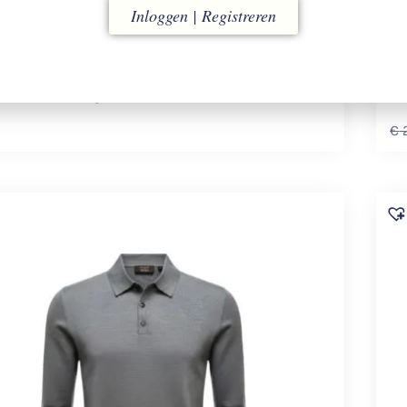
Inloggen | Registreren
EAR ZANONE
815132 – Z2399
S
ton Polo met Lange Mouwen.
Ic
€