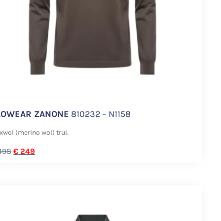
LOWEAR ZANONE
810232 – N1158
xwol (merino wol) trui.
498
€
249