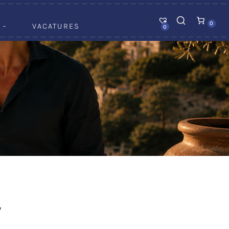
0
 –
VACATURES
0
W