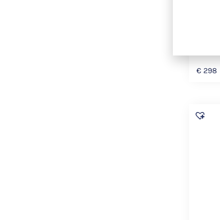
SLOW
Ice-Cot
€
298