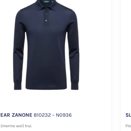
EAR ZANONE
810232 – N0936
S
 (merino wol) trui.
Fle