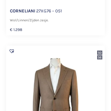
CORNELIANI
27XG76 – 051
Wol/Linnen/Zijden Jasje.
€
1.298
50
56