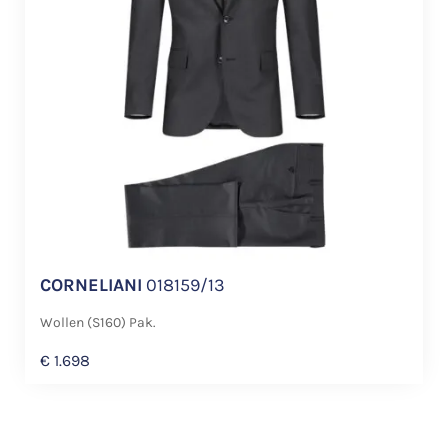
CORNELIANI
018159/13
Wollen (S160) Pak.
€
1.698