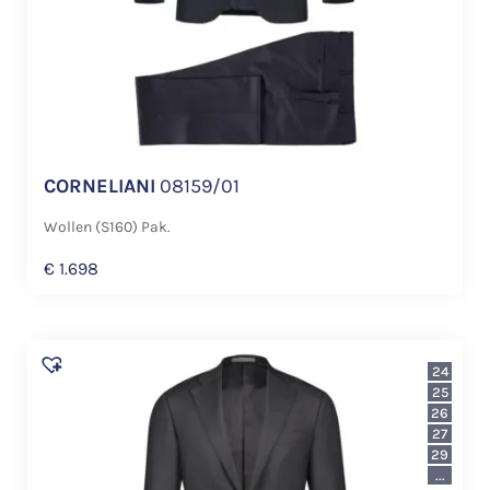
CORNELIANI
08159/01
Wollen (S160) Pak.
€
1.698
24
25
26
27
29
...