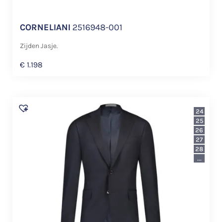
CORNELIANI
2516948-001
Zijden Jasje.
€
1.198
24
25
26
27
28
...