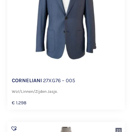
CORNELIANI
27XG76 – 005
Wol/Linnen/Zijden Jasje.
€
1.298
25