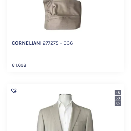
CORNELIANI
277275 – 036
€
1.698
48
50
52