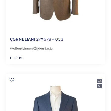
CORNELIANI
27XG76 – 033
Wollen/Linnen/Zijden Jasje.
€
1.298
48
56