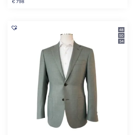
€
798
48
50
54