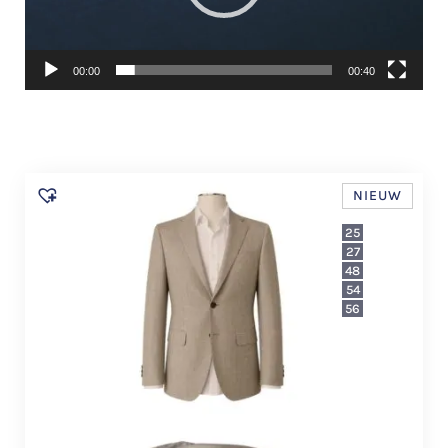
00:00
00:40
NIEUW
25
27
48
54
56