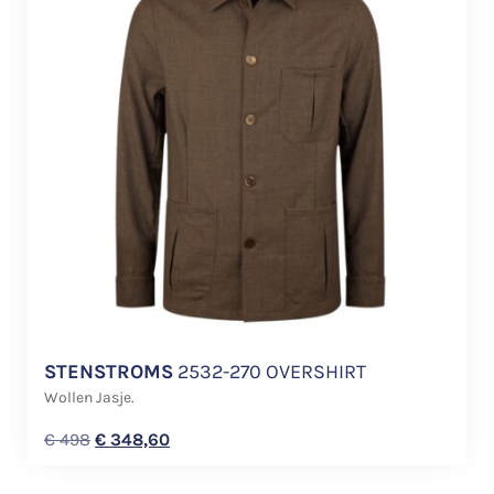
STENSTROMS
2532-270 OVERSHIRT
Wollen Jasje.
€
498
€
348,60