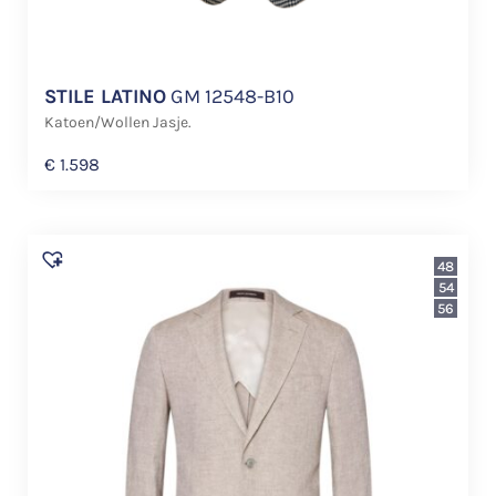
STILE LATINO
GM 12548-B10
Katoen/Wollen Jasje.
€
1.598
48
54
56