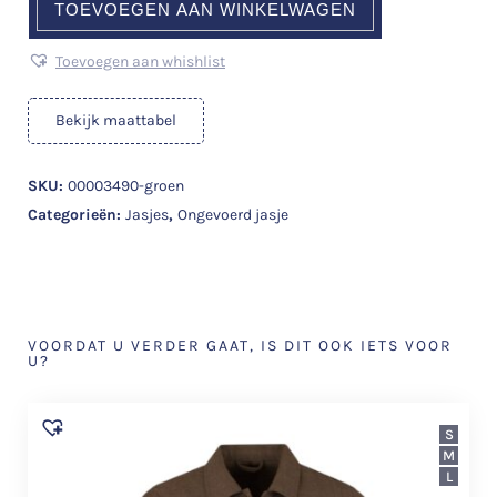
TOEVOEGEN AAN WINKELWAGEN
Toevoegen aan whishlist
Bekijk maattabel
SKU:
00003490-groen
Categorieën:
Jasjes
,
Ongevoerd jasje
VOORDAT U VERDER GAAT, IS DIT OOK IETS VOOR
U?
S
M
L