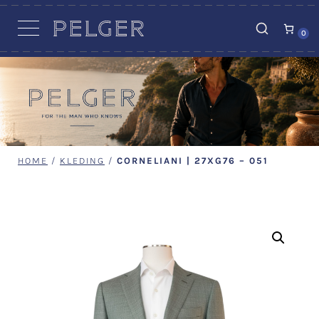
VACATURES
0
HOME
/
KLEDING
/
CORNELIANI | 27XG76 – 051