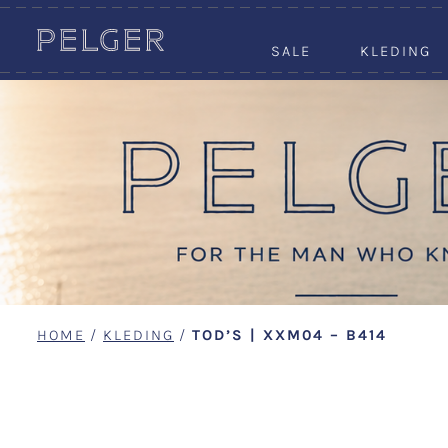
SALE
KLEDING
HOME
/
KLEDING
/
TOD’S | XXM04 – B414