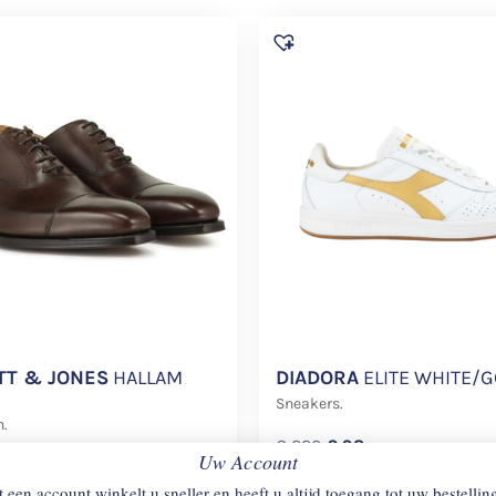
TT & JONES
HALLAM
DIADORA
ELITE WHITE/
Sneakers.
.
€
220
€
98
Uw Account
 een account winkelt u sneller en heeft u altijd toegang tot uw bestellin