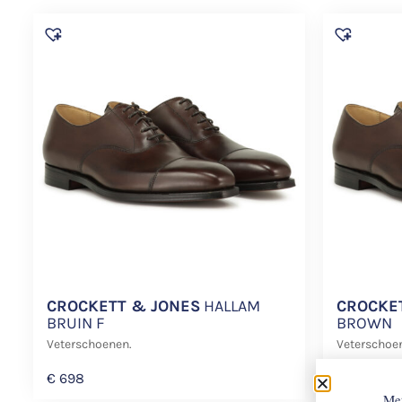
CROCKETT & JONES
HALLAM
CROCKE
BRUIN F
BROWN
Veterschoenen.
Veterschoen
€
698
€
720
Met