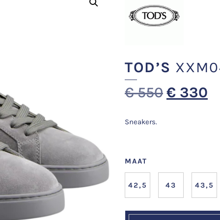
TOD’S
XXM04
€
550
€
330
Sneakers.
MAAT
42,5
43
43,5