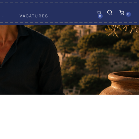
0
 –
VACATURES
0