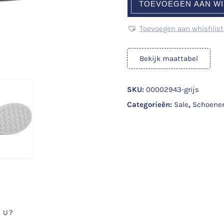
TOEVOEGEN AAN W
Toevoegen aan whishlist
Bekijk maattabel
SKU:
00002943-grijs
Categorieën:
Sale
,
Schoene
 U?