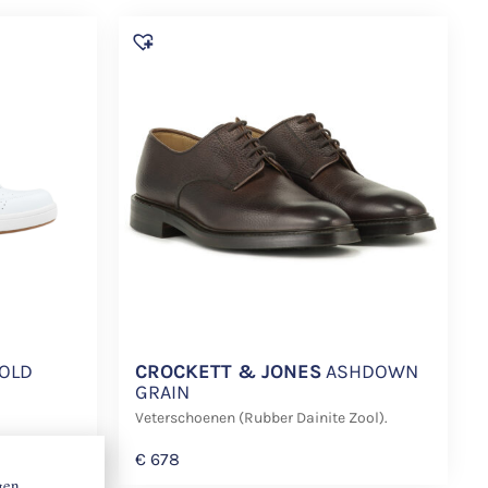
GOLD
CROCKETT & JONES
ASHDOWN
GRAIN
Veterschoenen (Rubber Dainite Zool).
€
678
gen,