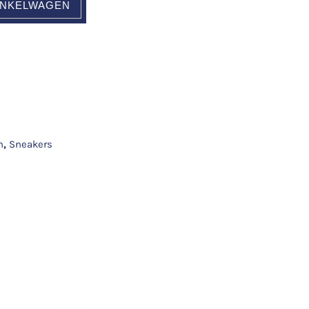
INKELWAGEN
n
,
Sneakers