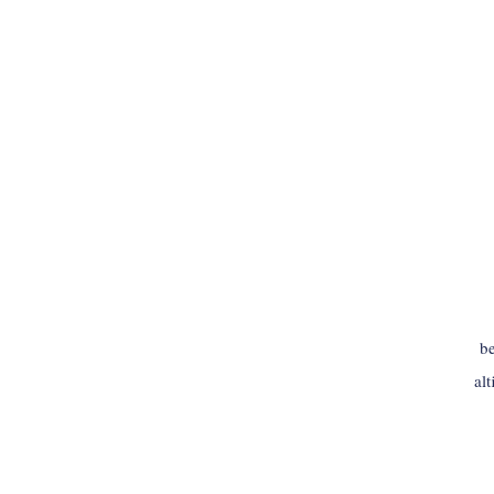
be
al