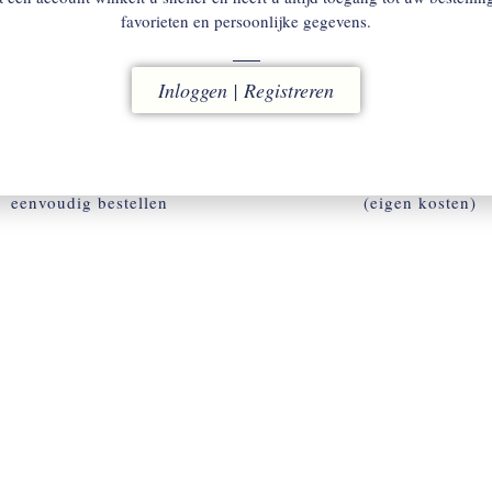
favorieten en persoonlijke gegevens.
Inloggen | Registreren
ACCOUNT
RUILEN
w omgeving voor snel en
binnen 14 dagen
eenvoudig bestellen
(eigen kosten)
ACCOUNT AANMAKEN