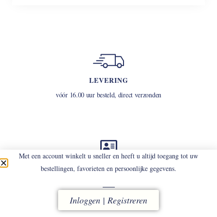
LEVERING
vóór 16.00 uur besteld, direct verzonden
Met een account winkelt u sneller en heeft u altijd toegang tot uw
ACCOUNT
bestellingen, favorieten en persoonlijke gegevens.
uw omgeving voor snel en eenvoudig bestellen
Inloggen | Registreren