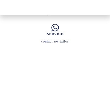
RUILEN
binnen 14 dagen
(eigen kosten)
SERVICE
contact uw tailor