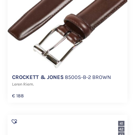
CROCKETT & JONES
8500S-B-2 BROWN
Leren Riem.
€
188
41
42
43