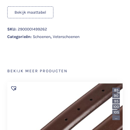
Bekijk maattabel
SKU:
2900001499262
Categorieën:
Schoenen
,
Veterschoenen
BEKIJK MEER PRODUCTEN
85
90
95
100
105
...