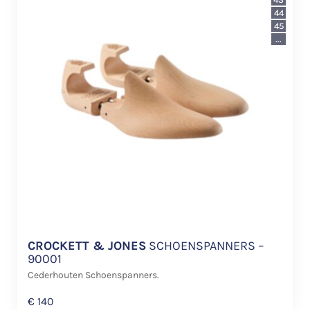
44
45
...
CROCKETT & JONES
SCHOENSPANNERS –
90001
Cederhouten Schoenspanners.
€
140