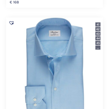
€
168
41
42
43
44
45
...