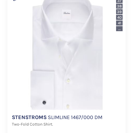
37
38
39
40
41
...
STENSTROMS
SLIMLINE 1467/000 DM
Two-Fold Cotton Shirt.