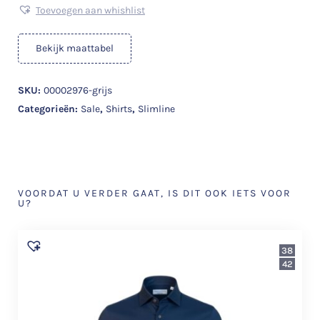
Toevoegen aan whishlist
Bekijk maattabel
SKU:
00002976-grijs
Categorieën:
Sale
,
Shirts
,
Slimline
VOORDAT U VERDER GAAT, IS DIT OOK IETS VOOR
U?
38
42