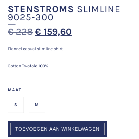
STENSTROMS
SLIMLINE
9025-300
€
228
€
159,60
Flannel casual slimline shirt.
Cotton Twofold 100%
MAAT
S
M
TOEVOEGEN AAN WINKELWAGEN