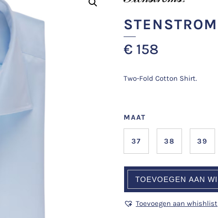
STENSTROM
€
158
Two-Fold Cotton Shirt.
MAAT
37
38
39
TOEVOEGEN AAN W
Toevoegen aan whishlist