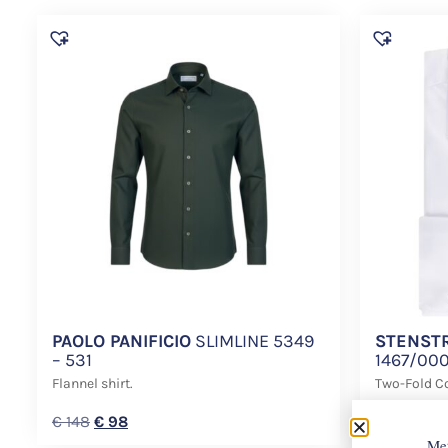
PAOLO PANIFICIO
SLIMLINE 5349
STENST
– 531
1467/00
Flannel shirt.
Two-Fold Co
€
148
€
98
€
168
Met