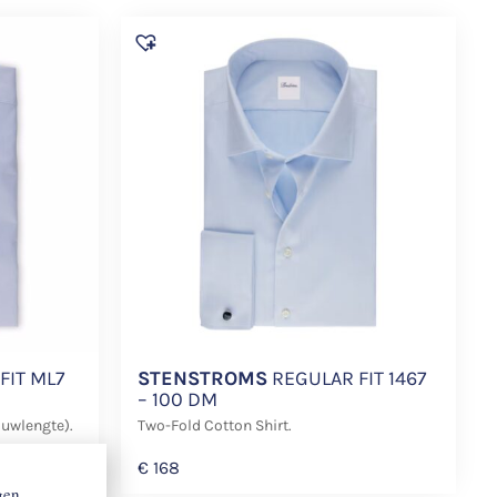
FIT ML7
STENSTROMS
REGULAR FIT 1467
– 100 DM
ouwlengte).
Two-Fold Cotton Shirt.
€
168
gen,