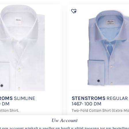
ROMS
SLIMLINE
STENSTROMS
REGULAR 
0 DM
1467- 100 DM
tton Shirt.
Two-Fold Cotton Shirt (Extra M
Uw Account
€
168
 een account winkelt u sneller en heeft u altijd toegang tot uw bestellin