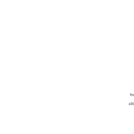
be
al