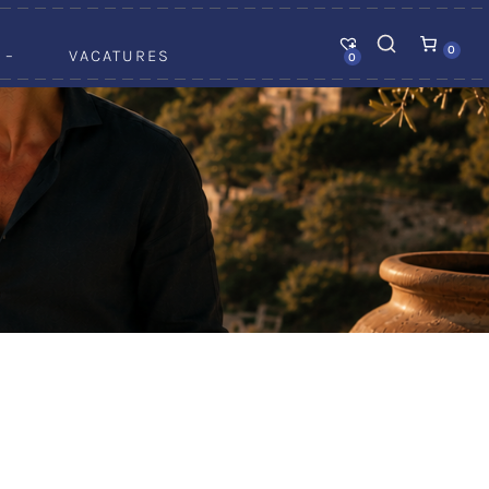
0
 –
VACATURES
0