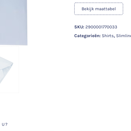
Bekijk maattabel
SKU:
2900001770033
Categorieën:
Shirts
,
Slimlin
 U?