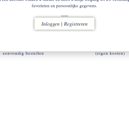
favorieten en persoonlijke gegevens.
Inloggen | Registreren
ACCOUNT
RUILEN
w omgeving voor snel en
binnen 14 dagen
eenvoudig bestellen
(eigen kosten)
ACCOUNT AANMAKEN