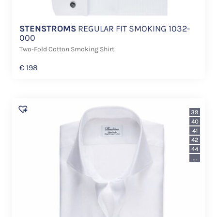
STENSTROMS
REGULAR FIT SMOKING 1032-
000
Two-Fold Cotton Smoking Shirt.
€
198
39
40
41
42
44
...