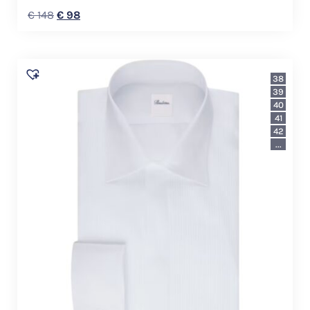
€
148
€
98
38
39
40
41
42
...