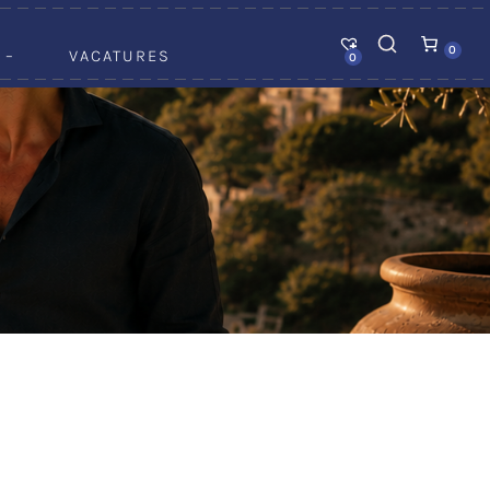
0
 –
VACATURES
0