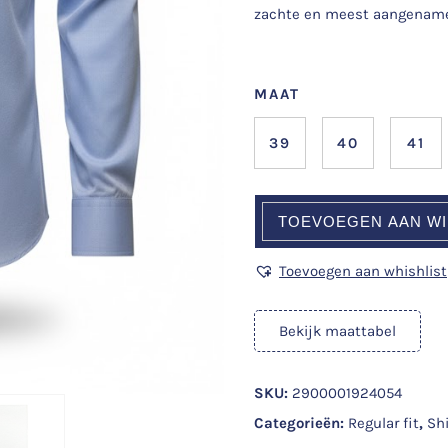
zachte en meest aangename 
MAAT
39
40
41
TOEVOEGEN AAN W
Toevoegen aan whishlist
Bekijk maattabel
SKU:
2900001924054
Categorieën:
Regular fit
,
Shi