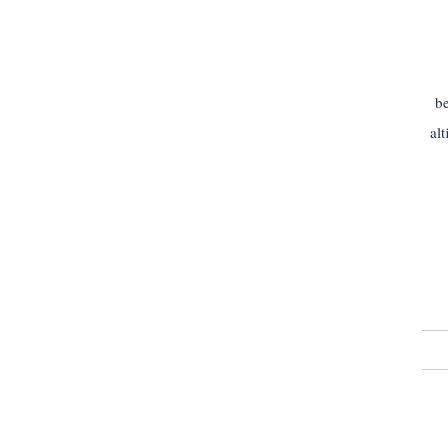
be
al