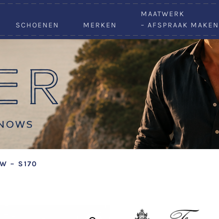
VACATURES
MAATWERK
SCHOENEN
MERKEN
– AFSPRAAK MAKEN
W – S170