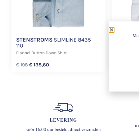
Met
STENSTROMS
SLIMLINE 8435-
STENST
110
000 EM
Flannel Button Down Shirt.
Two-Fold Co
€
198
€
138,60
€
158
LEVERING
u
vóór 16.00 uur besteld, direct verzonden