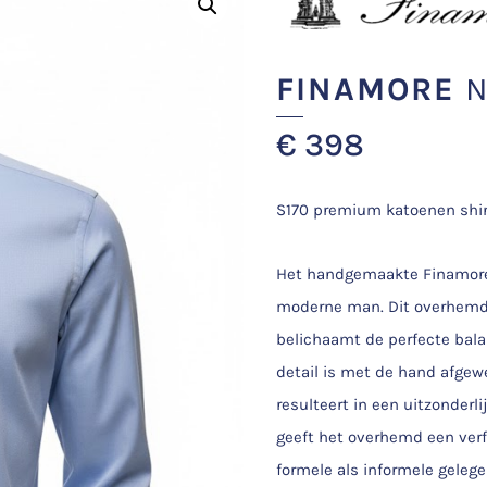
FINAMORE
N
€
398
S170 premium katoenen shir
Het handgemaakte Finamore 
moderne man. Dit overhemd 
belichaamt de perfecte bala
detail is met de hand afgewe
resulteert in een uitzonder
geeft het overhemd een verfi
formele als informele geleg