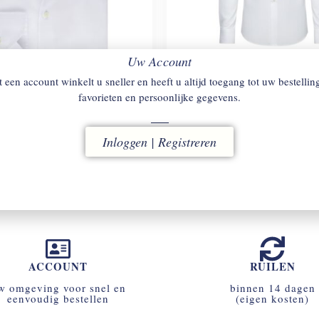
Uw Account
 een account winkelt u sneller en heeft u altijd toegang tot uw bestellin
ROMS
SLIMLINE 1467 –
FINAMORE
NAPOLI EM – 
favorieten en persoonlijke gegevens.
S170 premium katoenen shirt.
tton Shirt.
€
398
Inloggen | Registreren
ACCOUNT
RUILEN
w omgeving voor snel en
binnen 14 dagen
eenvoudig bestellen
(eigen kosten)