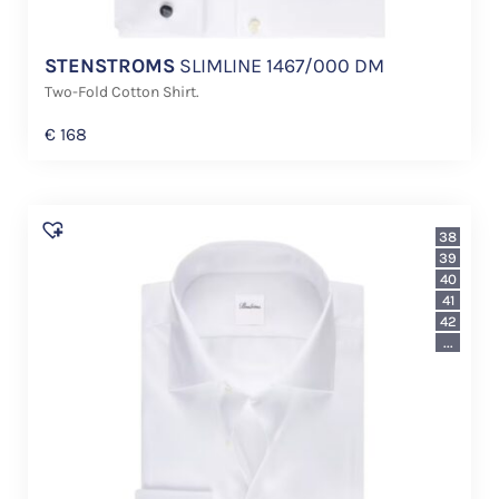
STENSTROMS
SLIMLINE 1467/000 DM
Two-Fold Cotton Shirt.
€
168
38
39
40
41
42
...