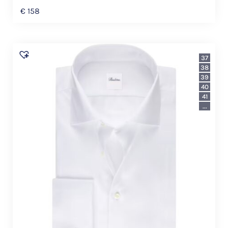
€
158
37
38
39
40
41
...