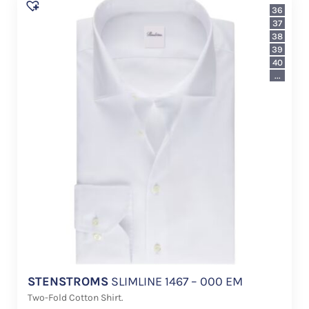
36
37
38
39
40
...
STENSTROMS
SLIMLINE 1467 – 000 EM
Two-Fold Cotton Shirt.