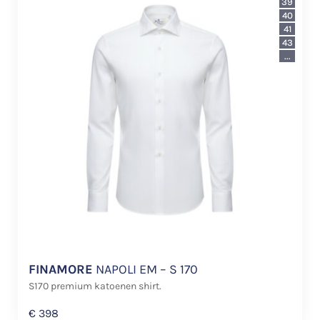
39
40
41
43
...
FINAMORE
NAPOLI EM – S 170
S170 premium katoenen shirt.
€
398