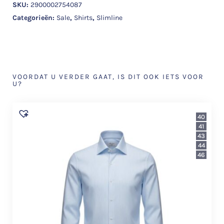
SKU:
2900002754087
Categorieën:
Sale
,
Shirts
,
Slimline
VOORDAT U VERDER GAAT, IS DIT OOK IETS VOOR
U?
40
41
43
44
46