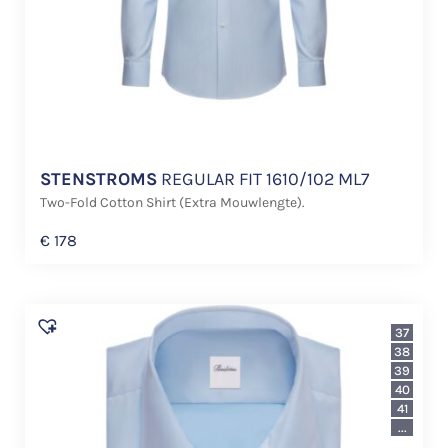
STENSTROMS
REGULAR FIT 1610/102 ML7
Two-Fold Cotton Shirt (Extra Mouwlengte).
€
178
37
38
39
40
41
...