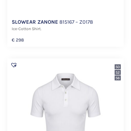
SLOWEAR ZANONE
815167 – Z0178
Ice-Cotton Shirt.
€
298
50
52
56