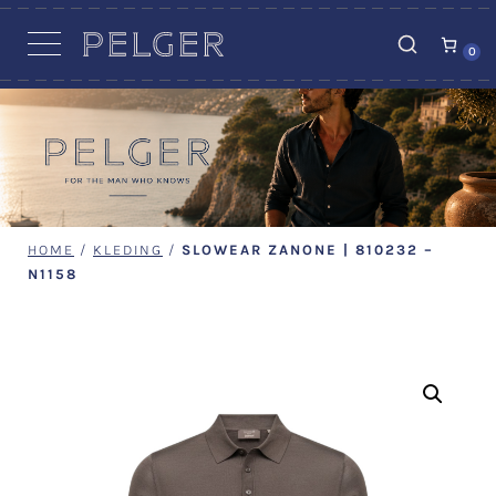
VACATURES
0
HOME
/
KLEDING
/
SLOWEAR ZANONE | 810232 –
N1158