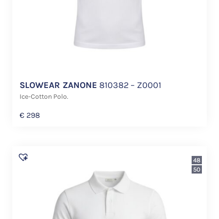
SLOWEAR ZANONE
810382 – Z0001
Ice-Cotton Polo.
€
298
48
50