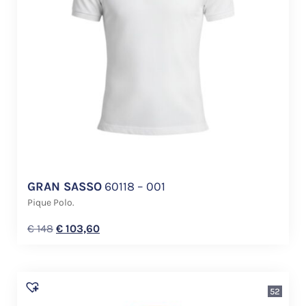
GRAN SASSO
60118 – 001
Pique Polo.
€
148
€
103,60
52