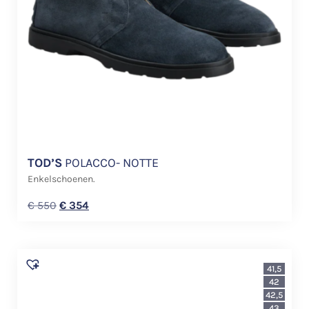
TOD’S
POLACCO- NOTTE
Enkelschoenen.
€
550
€
354
41,5
42
42,5
43