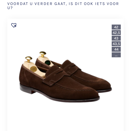
VOORDAT U VERDER GAAT, IS DIT OOK IETS VOOR
U?
42
42,5
43
43,5
44
...