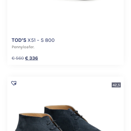
TOD’S
X51 – S 800
Pennyloafer.
€
560
€
336
42,5