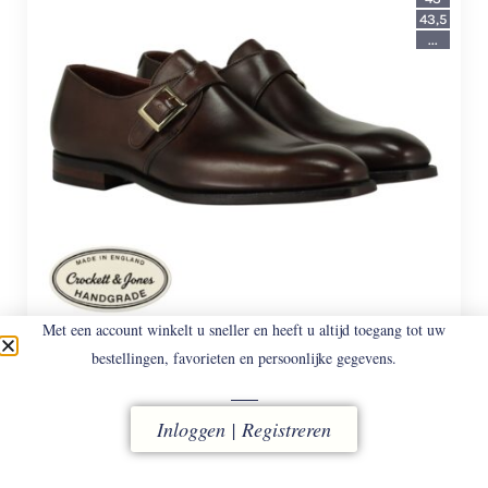
43,5
...
Met een account winkelt u sneller en heeft u altijd toegang tot uw
bestellingen, favorieten en persoonlijke gegevens.
CROCKETT & JONES
SAVILE BROWN
Gespschoenen.
Inloggen | Registreren
€
888