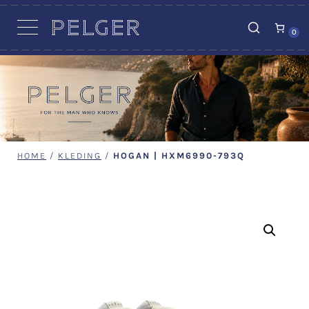
VACATURES
0
HOME
/
KLEDING
/
HOGAN | HXM6990-793Q