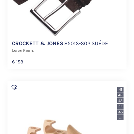
CROCKETT & JONES
8501S-S02 SUÉDE
Leren Riem.
€
158
41
42
43
44
45
...