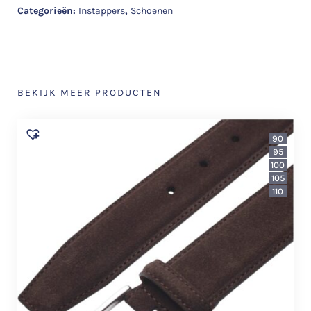
Categorieën:
Instappers
,
Schoenen
BEKIJK MEER PRODUCTEN
90
95
100
105
110