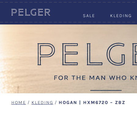
SALE
KLEDING
HOME
/
KLEDING
/
HOGAN | HXM6720 – ZBZ