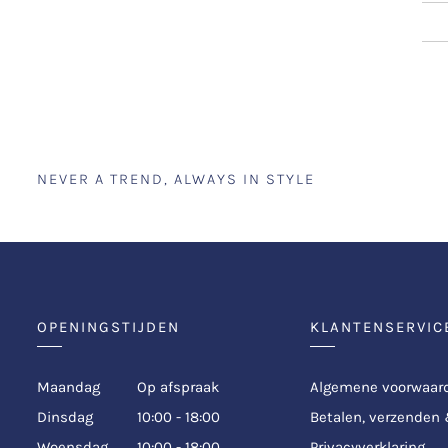
NEVER A TREND, ALWAYS IN STYLE
OPENINGSTIJDEN
KLANTENSERVIC
Maandag
Op afspraak
Algemene voorwaar
Dinsdag
10:00 - 18:00
Betalen, verzenden
Woensdag
10:00 - 18:00
Privacyverklaring