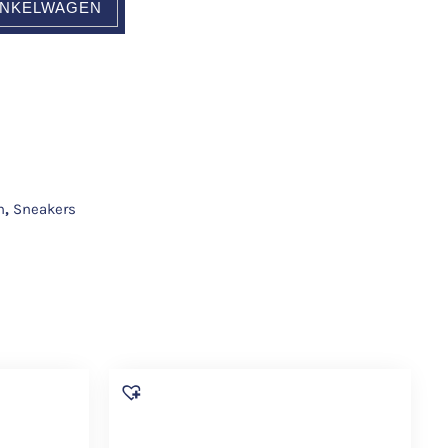
INKELWAGEN
n
,
Sneakers