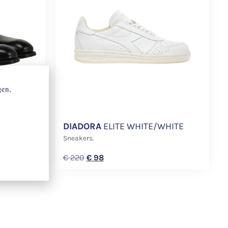
gen,
VILE
DIADORA
ELITE WHITE/WHITE
Sneakers.
€
220
€
98