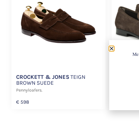
Met
CROCKETT & JONES
TEIGN
TOD’S
X5
BROWN SUEDE
Pennyloafer
Pennyloafers.
€
560
€
3
€
598