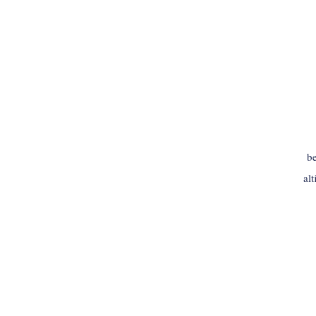
be
al