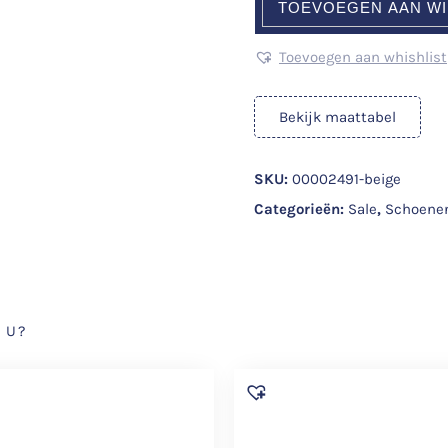
TOEVOEGEN AAN W
Toevoegen aan whishlist
Bekijk maattabel
SKU:
00002491-beige
Categorieën:
Sale
,
Schoene
 U?