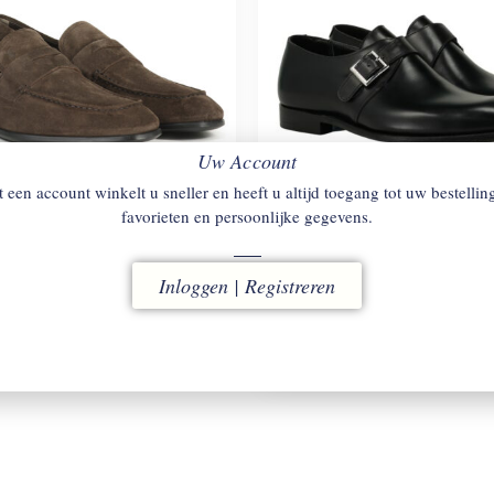
Uw Account
 een account winkelt u sneller en heeft u altijd toegang tot uw bestellin
favorieten en persoonlijke gegevens.
1 – S 800
CROCKETT & JONES
SA
Inloggen | Registreren
BLACK
.
Gespschoenen.
36
€
888