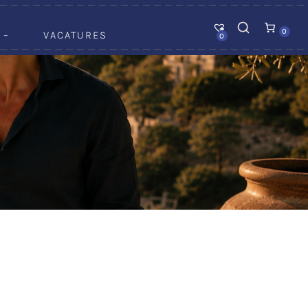
0
 –
VACATURES
0