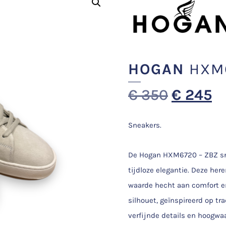
HOGAN
HXM6
€
350
€
245
Sneakers.
De Hogan HXM6720 – ZBZ snea
tijdloze elegantie. Deze he
waarde hecht aan comfort en 
silhouet, geïnspireerd op tr
verfijnde details en hoogwa