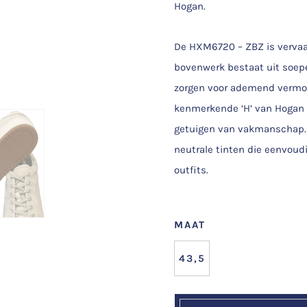
Hogan.
De HXM6720 – ZBZ is vervaa
bovenwerk bestaat uit soepe
zorgen voor ademend vermoge
kenmerkende ‘H’ van Hogan a
getuigen van vakmanschap. D
neutrale tinten die eenvoud
outfits.
MAAT
43,5