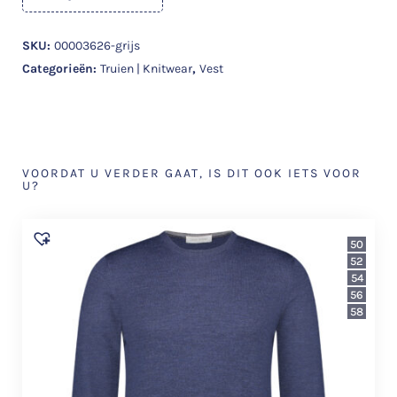
SKU:
00003626-grijs
Categorieën:
Truien | Knitwear
,
Vest
VOORDAT U VERDER GAAT, IS DIT OOK IETS VOOR
U?
50
52
54
56
58