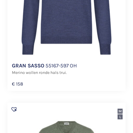
GRAN SASSO
55167-597 OH
Merino wollen ronde hals trui.
€
158
M
L