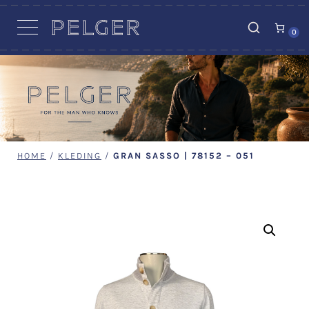
VACATURES
0
HOME
/
KLEDING
/
GRAN SASSO | 78152 – 051