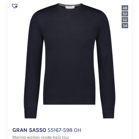
48
50
52
54
GRAN SASSO
55167-598 OH
Merino wollen ronde hals trui.