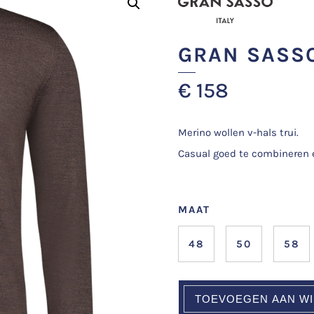
GRAN SASS
€
158
Merino wollen v-hals trui.
Casual goed te combineren e
MAAT
48
50
58
TOEVOEGEN AAN W