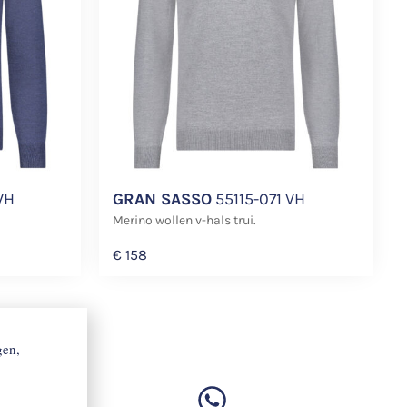
VH
GRAN SASSO
55115-071 VH
Merino wollen v-hals trui.
€
158
gen,