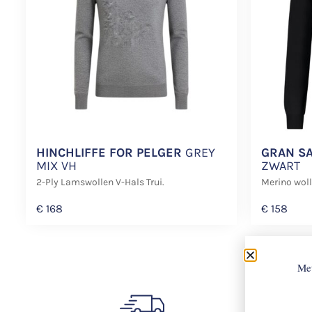
HINCHLIFFE FOR PELGER
GREY
GRAN S
MIX VH
ZWART
2-Ply Lamswollen V-Hals Trui.
Merino woll
€
168
€
158
Met