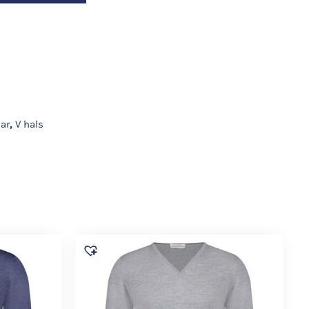
ear
,
V hals