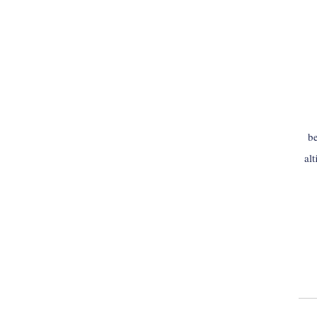
be
al