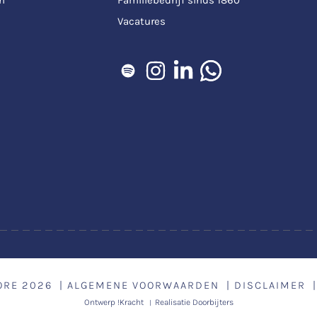
Vacatures
ORE
2026
ALGEMENE VOORWAARDEN
DISCLAIMER
Ontwerp
!Kracht
Realisatie
Doorbijters