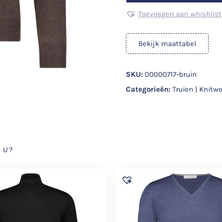
Toevoegen aan whishlist
Bekijk maattabel
SKU:
00000717-bruin
Categorieën:
Truien | Knitw
 U?