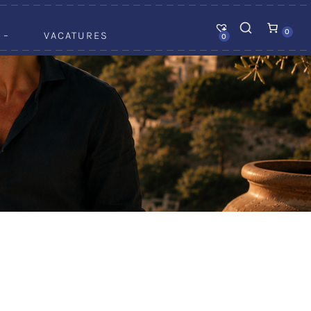
0
 –
VACATURES
0