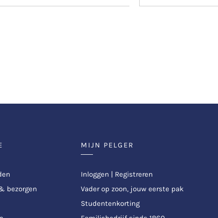
E
MIJN PELGER
den
Inloggen | Registreren
 & bezorgen
Vader op zoon, jouw eerste pak
Studentenkorting
n
Familiebedrijf sinds 1860