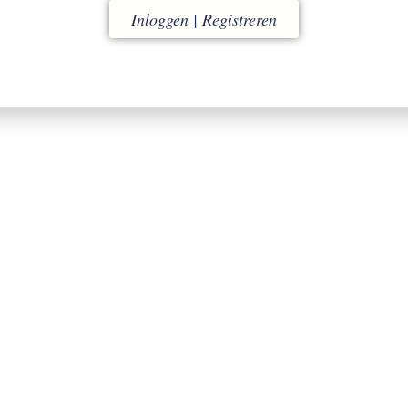
ACCOUNT
RUILEN
Inloggen | Registreren
w omgeving voor snel en
binnen 14 dagen
eenvoudig bestellen
(eigen kosten)
ACCOUNT AANMAKEN