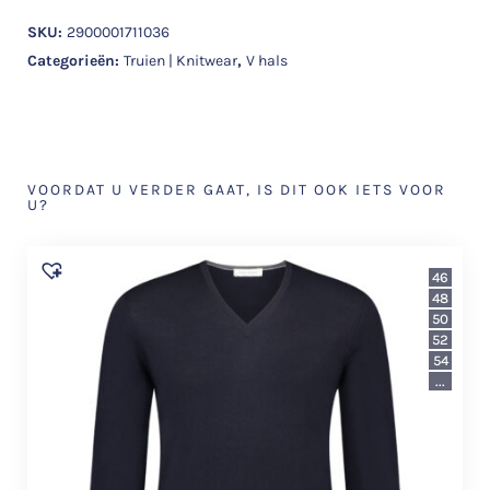
SKU:
2900001711036
Categorieën:
Truien | Knitwear
,
V hals
VOORDAT U VERDER GAAT, IS DIT OOK IETS VOOR
U?
46
48
50
52
54
...