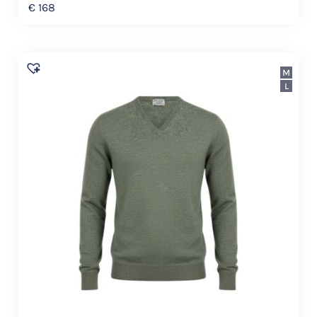
€
168
M
L