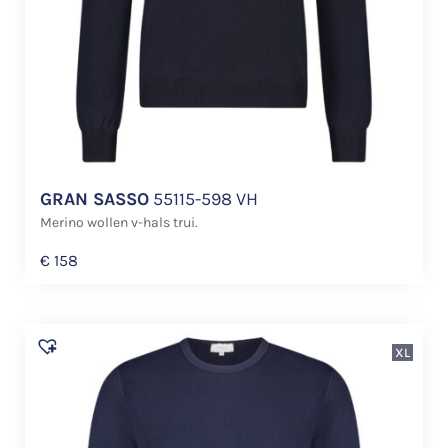
GRAN SASSO
55115-598 VH
Merino wollen v-hals trui.
€
158
XL