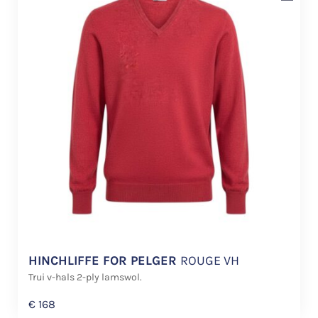
HINCHLIFFE FOR PELGER
ROUGE VH
Trui v-hals 2-ply lamswol.
€
168