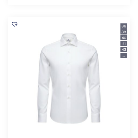
38
39
40
41
43
...