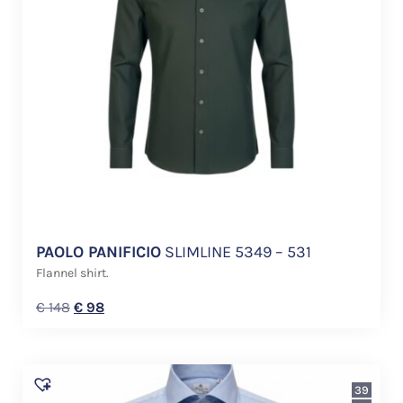
PAOLO PANIFICIO
SLIMLINE 5349 – 531
Flannel shirt.
€
148
€
98
39