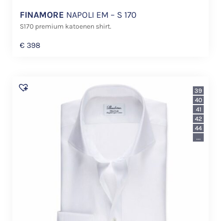
FINAMORE
NAPOLI EM – S 170
S170 premium katoenen shirt.
€
398
39
40
41
42
44
...