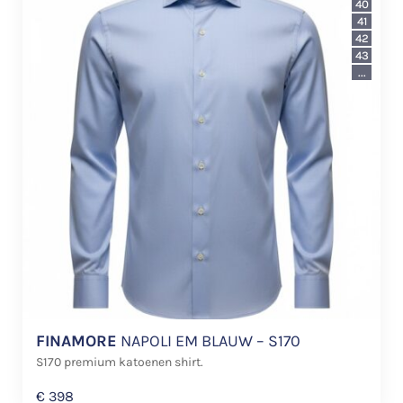
40
41
42
43
...
FINAMORE
NAPOLI EM BLAUW – S170
S170 premium katoenen shirt.
€
398