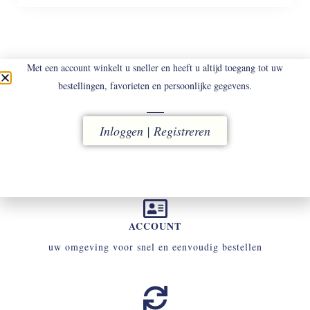
Met een account winkelt u sneller en heeft u altijd toegang tot uw
bestellingen, favorieten en persoonlijke gegevens.
LEVERING
Inloggen | Registreren
vóór 16.00 uur besteld, direct verzonden
ACCOUNT
uw omgeving voor snel en eenvoudig bestellen