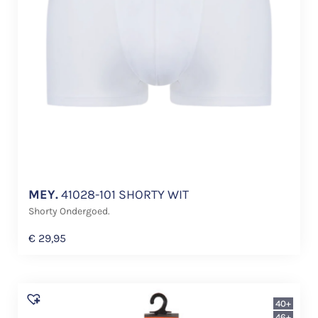
MEY.
41028-101 SHORTY WIT
Shorty Ondergoed.
€
29,95
40+
46+