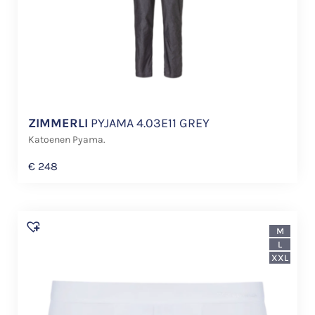
ZIMMERLI
PYJAMA 4.03E11 GREY
Katoenen Pyama.
€
248
M
L
XXL