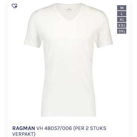
M
L
XL
XXL
3XL
RAGMAN
VH 48057/006 (PER 2 STUKS
VERPAKT)