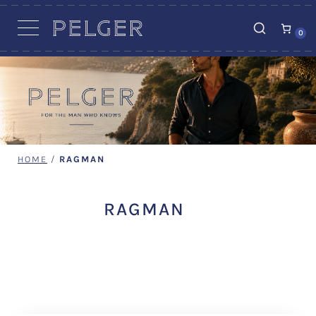
VACATURES
0
HOME
/
RAGMAN
RAGMAN