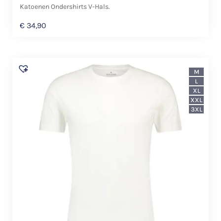
Katoenen Ondershirts V-Hals.
€
34,90
M
L
XL
XXL
3XL