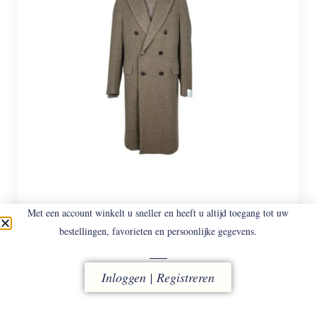
Met een account winkelt u sneller en heeft u altijd toegang tot uw
CARUSO
ASM5 -570 DB
bestellingen, favorieten en persoonlijke gegevens.
Verrijk jouw garderobe met de Caruso double-breasted
overjas in beige, een toonbeeld van Italiaans
vakmanschap en tij...
Inloggen | Registreren
€
2.498