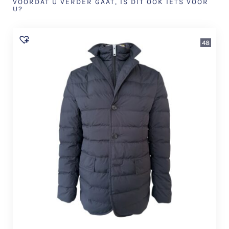
VOORDAT U VERDER GAAT, IS DIT OOK IETS VOOR
U?
48