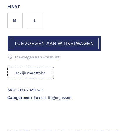
MAAT
M
L
TOEVOEGEN AAN WINKELWAGEN
Toevoegen aan whishlist
Bekijk maattabel
SKU:
00002481-wit
Categorieën:
Jassen
,
Regenjassen