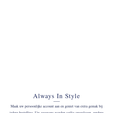
070 - 34 69 700
Always In Style
Maak uw persoonlijke account aan en geniet van extra gemak bij
iedere bestelling. Uw gegevens worden veilig opgeslagen, eerdere