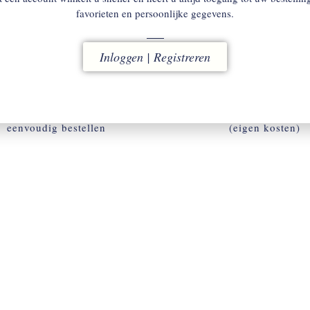
favorieten en persoonlijke gegevens.
Inloggen | Registreren
ACCOUNT
RUILEN
w omgeving voor snel en
binnen 14 dagen
eenvoudig bestellen
(eigen kosten)
ACCOUNT AANMAKEN