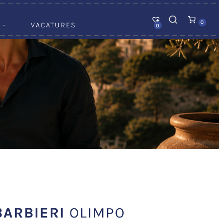
0
 –
VACATURES
0
BARBIERI
OLIMPO