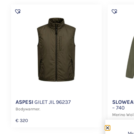
ASPESI
GILET JIL 96237
SLOWEA
– 740
Bodywarmer.
Merino Woll
€
320
€
998
Met