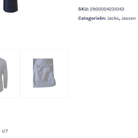
SKU:
2900004231043
Categorieën:
Jacks
,
Jassen
 U?