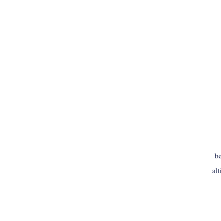
be
al