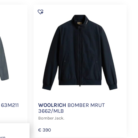
63M211
WOOLRICH
BOMBER MRUT
3662/MLB
Bomber Jack.
€
390
gen,