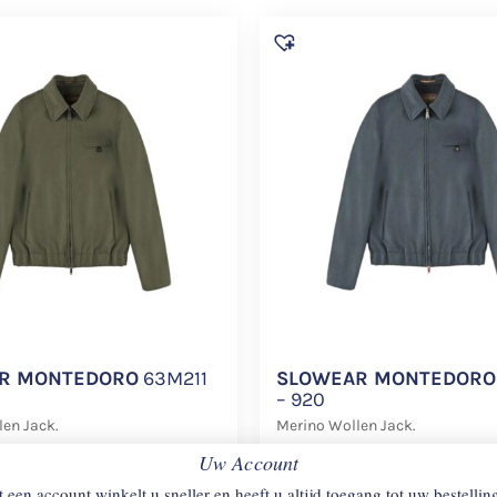
R MONTEDORO
63M211
SLOWEAR MONTEDORO
– 920
en Jack.
Merino Wollen Jack.
Uw Account
€
998
 een account winkelt u sneller en heeft u altijd toegang tot uw bestellin