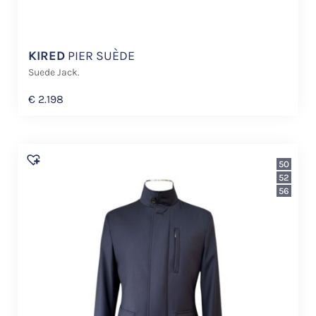
KIRED
PIER SUÈDE
Suede Jack.
€
2.198
50
52
56