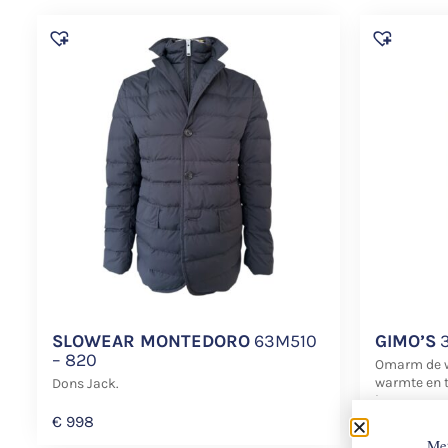
SLOWEAR MONTEDORO
63M510
GIMO’S
3
– 820
Omarm de w
warmte en t
Dons Jack.
lammy coat 
€
2.998
speci...
€
998
Met