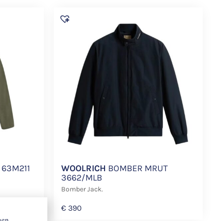
63M211
WOOLRICH
BOMBER MRUT
3662/MLB
Bomber Jack.
€
390
gen,