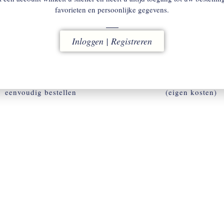
favorieten en persoonlijke gegevens.
Inloggen | Registreren
ACCOUNT
RUILEN
w omgeving voor snel en
binnen 14 dagen
eenvoudig bestellen
(eigen kosten)
ACCOUNT AANMAKEN