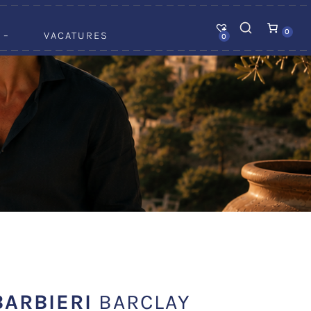
0
 –
VACATURES
0
BARBIERI
BARCLAY