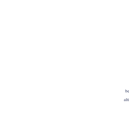
be
al