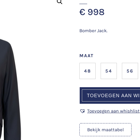
€
998
Bomber Jack.
MAAT
48
54
56
TOEVOEGEN AAN W
Toevoegen aan whishlist
Bekijk maattabel