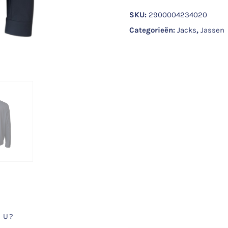
SKU:
2900004234020
Categorieën:
Jacks
,
Jassen
 U?