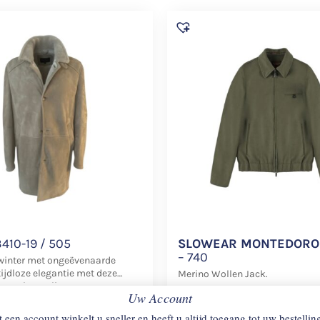
410-19 / 505
SLOWEAR MONTEDORO
– 740
inter met ongeëvenaarde
ijdloze elegantie met deze
Merino Wollen Jack.
van het Italiaanse outerwear-
Uw Account
€
998
 een account winkelt u sneller en heeft u altijd toegang tot uw bestellin