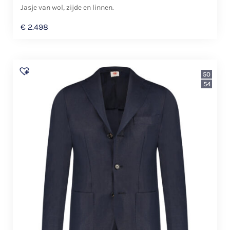
Jasje van wol, zijde en linnen.
€
2.498
50
54