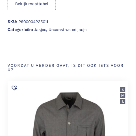
Bekijk maattabel
SKU:
2900004225011
Categorieën:
Jasjes
,
Unconstructed jasje
VOORDAT U VERDER GAAT, IS DIT OOK IETS VOOR
U?
S
M
L