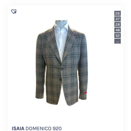
26
27
28
48
52
...
ISAIA
DOMENICO 920