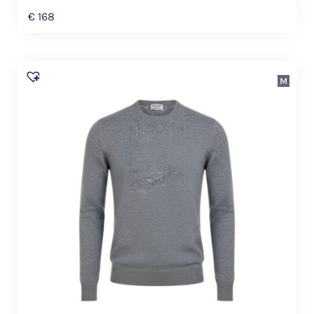
€
168
M