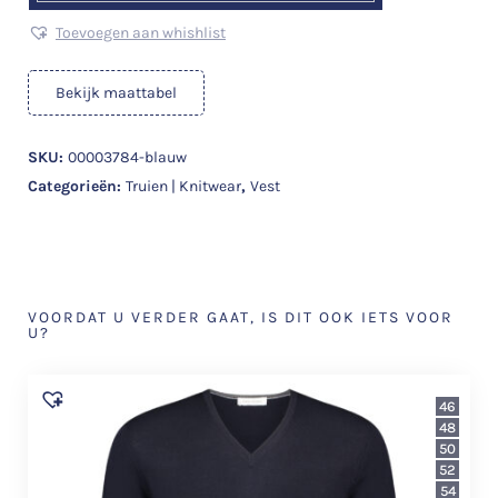
Toevoegen aan whishlist
Bekijk maattabel
SKU:
00003784-blauw
Categorieën:
Truien | Knitwear
,
Vest
VOORDAT U VERDER GAAT, IS DIT OOK IETS VOOR
U?
46
48
50
52
54