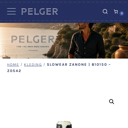
VACATURES
0
HOME
/
KLEDING
/
SLOWEAR ZANONE | 810150 –
Z0542