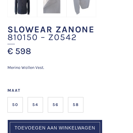
SLOWEAR ZANONE
810150 – Z0542
€
598
Merino Wollen Vest.
MAAT
50
54
56
58
TOEVOEGEN AAN WINKELWAGEN