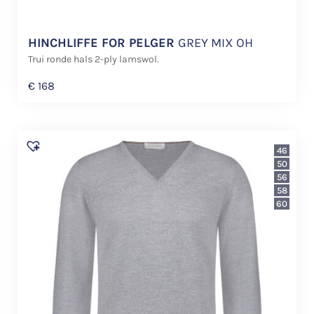
HINCHLIFFE FOR PELGER
GREY MIX OH
Trui ronde hals 2-ply lamswol.
€
168
46
50
56
58
60