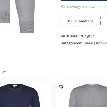
Toevoegen aan whishlist
Bekijk maattabel
SKU:
00000707-grijs
Categorieën:
Truien | Knitw
 U?