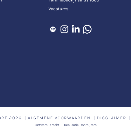
Vacatures
ORE
2026
ALGEMENE VOORWAARDEN
DISCLAIMER
Ontwerp
!Kracht
Realisatie
Doorbijters