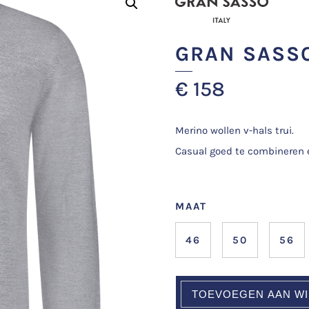
GRAN SASS
€
158
Merino wollen v-hals trui.
Casual goed te combineren e
MAAT
46
50
56
TOEVOEGEN AAN W