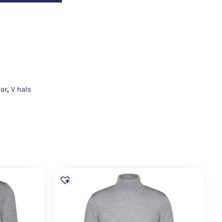
ear
,
V hals