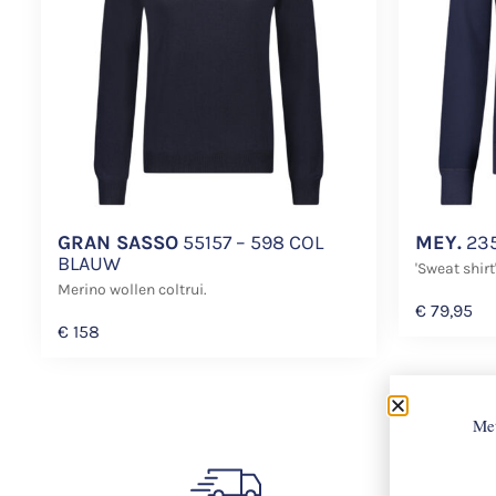
GRAN SASSO
55157 – 598 COL
MEY.
235
BLAUW
'Sweat shirt
Merino wollen coltrui.
€
79,95
€
158
Met