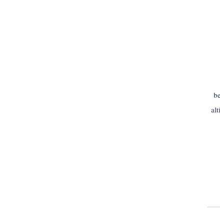
be
al