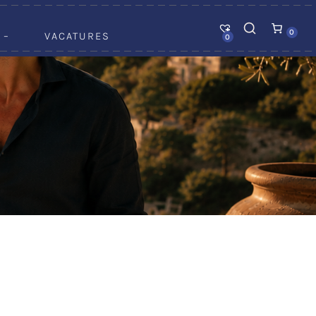
0
 –
VACATURES
0