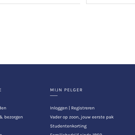
E
MIJN PELGER
den
Inloggen | Registreren
 & bezorgen
Vader op zoon, jouw eerste pak
Studentenkorting
n
Familiebedrijf sinds 1860