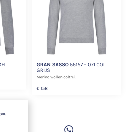
OH
GRAN SASSO
55157 – 071 COL
GRIJS
Merino wollen coltrui.
€
158
gen,