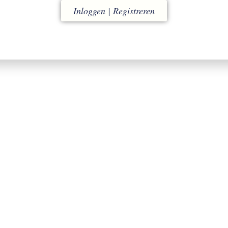
ACCOUNT
RUILEN
Inloggen | Registreren
w omgeving voor snel en
binnen 14 dagen
eenvoudig bestellen
(eigen kosten)
ACCOUNT AANMAKEN