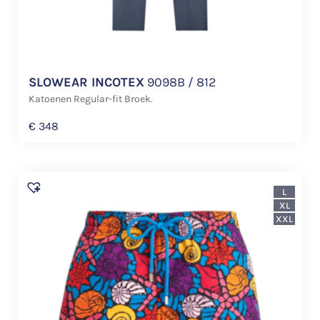
SLOWEAR INCOTEX
9098B / 812
Katoenen Regular-fit Broek.
€
348
L
XL
XXL