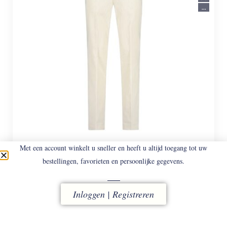
...
Met een account winkelt u sneller en heeft u altijd toegang tot uw
HILTL
PARMA 52473/70
bestellingen, favorieten en persoonlijke gegevens.
Katoenen Comfort-fit Broek.
€
198
Inloggen | Registreren