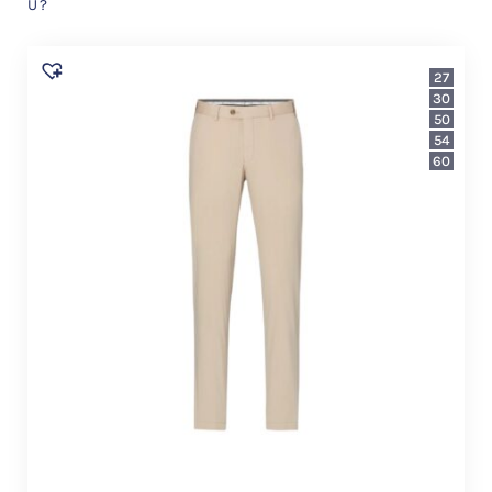
U?
27
30
50
54
60