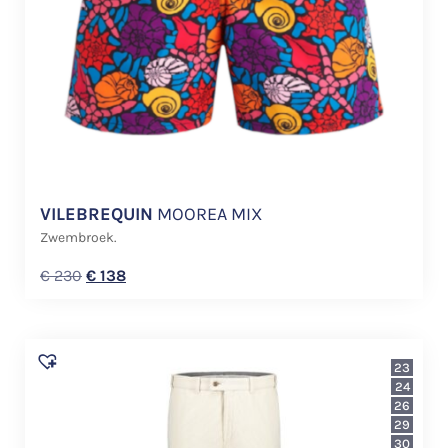
VILEBREQUIN
MOOREA MIX
Zwembroek.
€
230
€
138
23
24
26
29
30