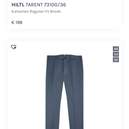
HILTL
TARENT 73100/36
Katoenen Regular-fit Broek.
€
198
48
54
56