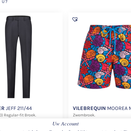
 U?
ER
JEFF 211/44
VILEBREQUIN
MOOREA 
0) Regular-fit Broek.
Zwembroek.
Uw Account
€
230
€
138