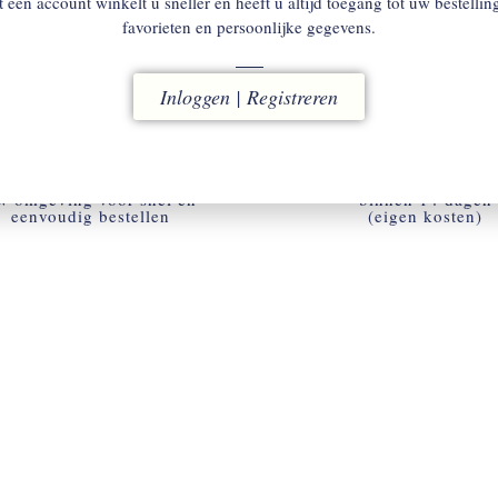
 een account winkelt u sneller en heeft u altijd toegang tot uw bestellin
favorieten en persoonlijke gegevens.
Inloggen | Registreren
ACCOUNT
RUILEN
w omgeving voor snel en
binnen 14 dagen
eenvoudig bestellen
(eigen kosten)