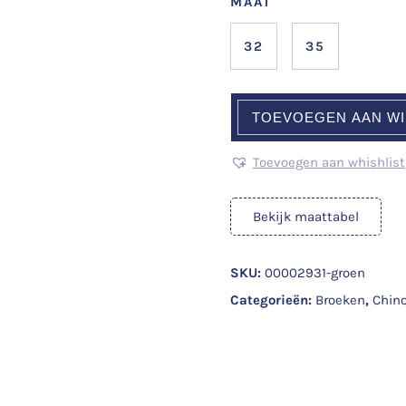
MAAT
32
35
TOEVOEGEN AAN W
Toevoegen aan whishlist
Bekijk maattabel
SKU:
00002931-groen
Categorieën:
Broeken
,
Chino