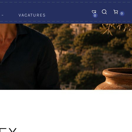
0
 –
VACATURES
0