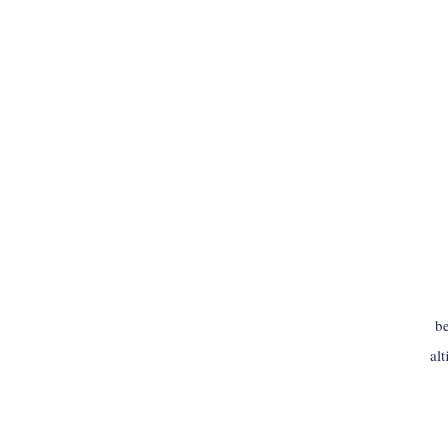
INLOGGEN
be
al