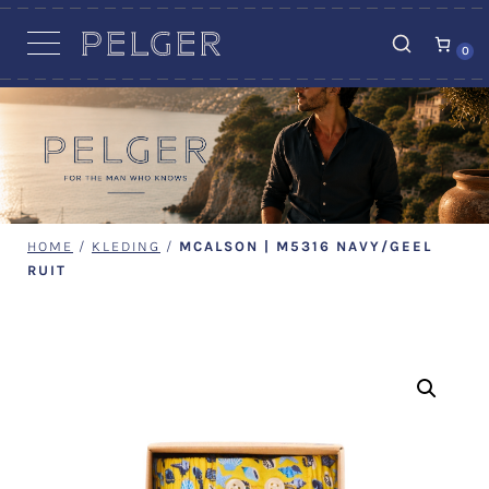
VACATURES
0
HOME
/
KLEDING
/
MCALSON | M5316 NAVY/GEEL
RUIT