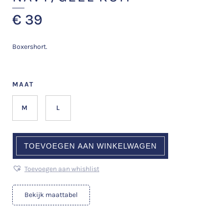
€
39
Boxershort.
MAAT
M
L
TOEVOEGEN AAN WINKELWAGEN
Toevoegen aan whishlist
Bekijk maattabel