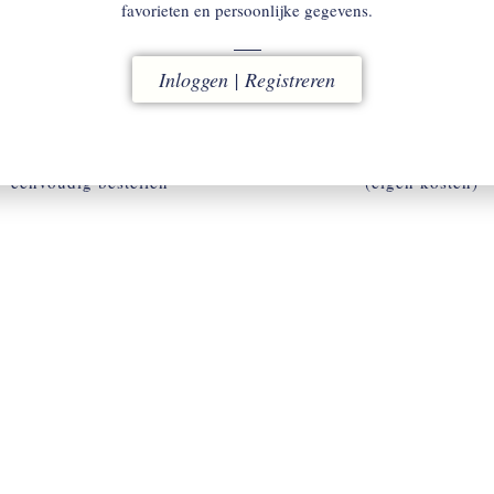
favorieten en persoonlijke gegevens.
Inloggen | Registreren
ACCOUNT
RUILEN
w omgeving voor snel en
binnen 14 dagen
eenvoudig bestellen
(eigen kosten)
ACCOUNT AANMAKEN