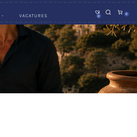
0
 –
VACATURES
0