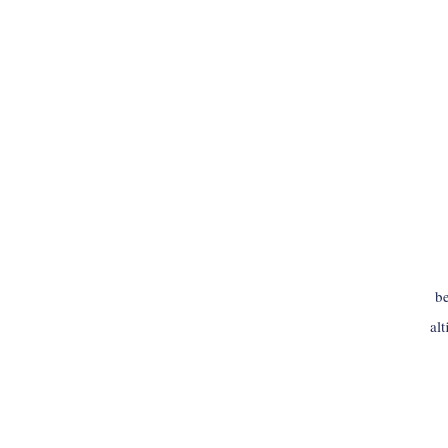
be
al