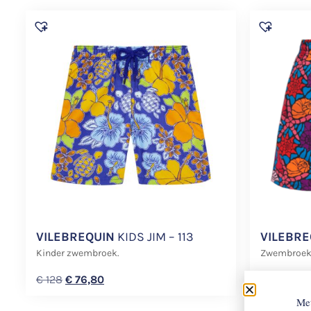
VILEBREQUIN
KIDS JIM – 113
VILEBRE
Kinder zwembroek.
Zwembroek
€
128
€
76,80
€
230
€
1
Met