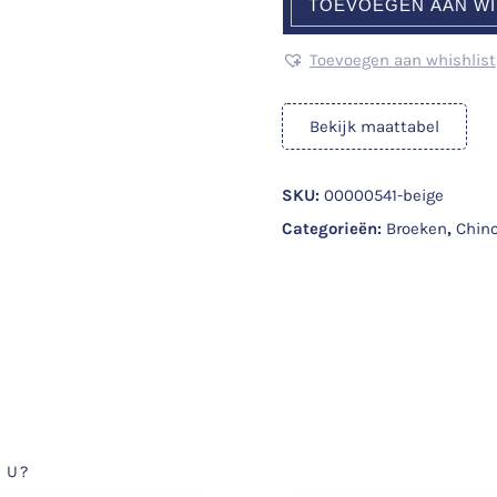
TOEVOEGEN AAN W
Toevoegen aan whishlist
Bekijk maattabel
SKU:
00000541-beige
Categorieën:
Broeken
,
Chino
 U?