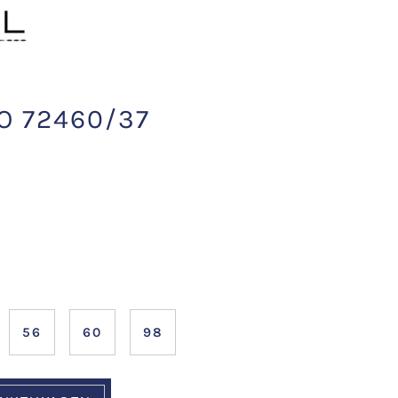
O 72460/37
56
60
98