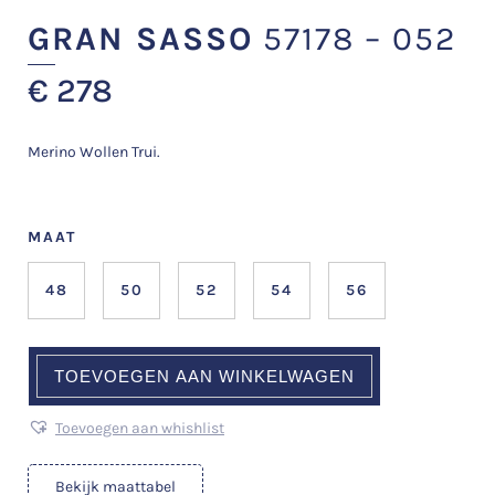
GRAN SASSO
57178 – 052
€
278
Merino Wollen Trui.
MAAT
48
50
52
54
56
TOEVOEGEN AAN WINKELWAGEN
Toevoegen aan whishlist
Bekijk maattabel