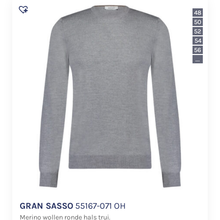
48
50
52
54
56
...
GRAN SASSO
55167-071 OH
Merino wollen ronde hals trui.