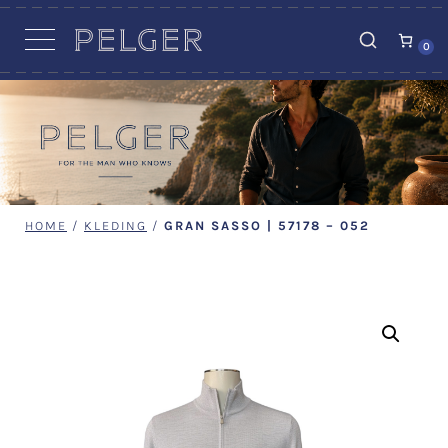
VACATURES
0
HOME
/
KLEDING
/
GRAN SASSO | 57178 – 052