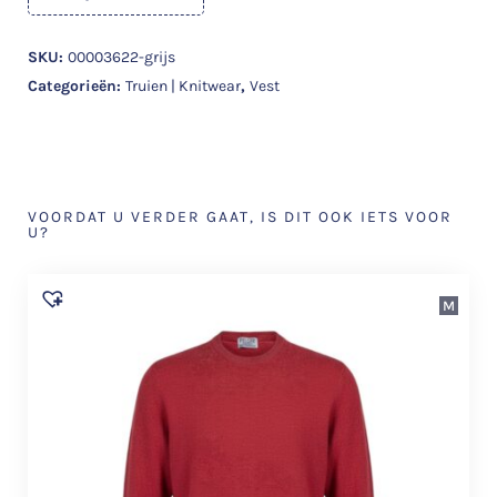
SKU:
00003622-grijs
Categorieën:
Truien | Knitwear
,
Vest
VOORDAT U VERDER GAAT, IS DIT OOK IETS VOOR
U?
M