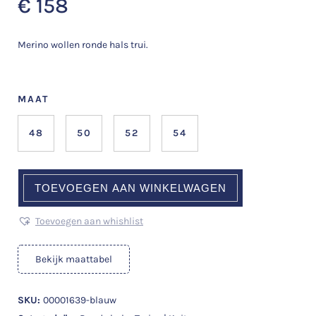
€
158
Merino wollen ronde hals trui.
MAAT
48
50
52
54
TOEVOEGEN AAN WINKELWAGEN
Toevoegen aan whishlist
Bekijk maattabel
SKU:
00001639-blauw