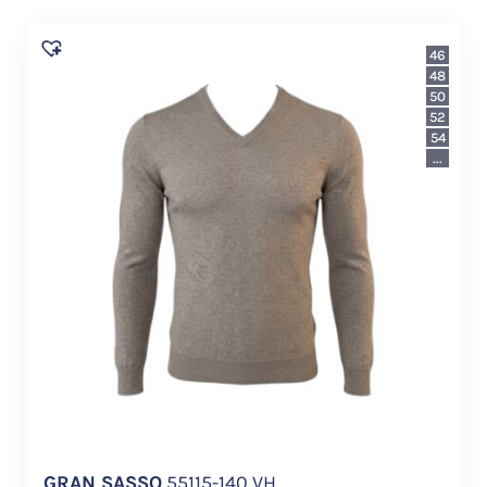
46
48
50
52
54
...
GRAN SASSO
55115-140 VH