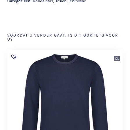
Categorieën:
Ronde hals
,
Truien | Knitwear
VOORDAT U VERDER GAAT, IS DIT OOK IETS VOOR
U?
XL