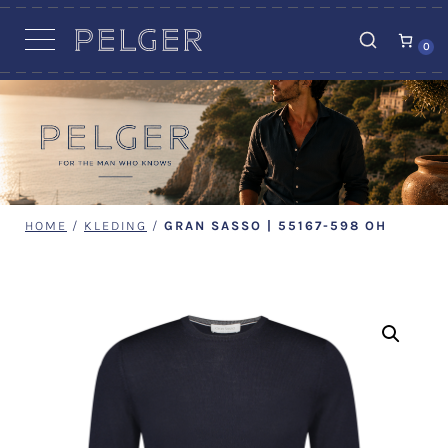
VACATURES
0
HOME
/
KLEDING
/
GRAN SASSO | 55167-598 OH