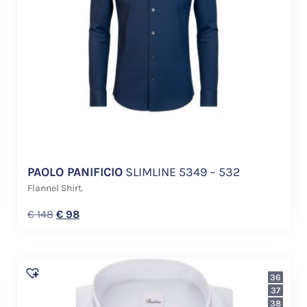
PAOLO PANIFICIO
SLIMLINE 5349 – 532
Flannel Shirt.
€
148
€
98
36
37
38