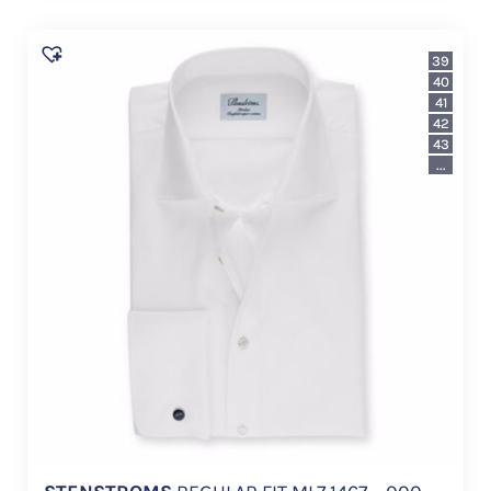
39
40
41
42
43
...