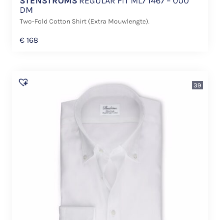
STENSTROMS
REGULAR FIT ML7 1467 – 000
DM
Two-Fold Cotton Shirt (Extra Mouwlengte).
€
168
39