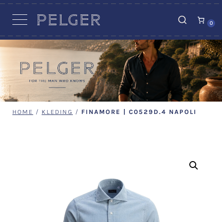
VACATURES
0
HOME
/
KLEDING
/
FINAMORE | C0529D.4 NAPOLI