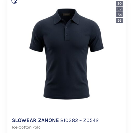
50
52
54
56
SLOWEAR ZANONE
810382 – Z0542
Ice-Cotton Polo.