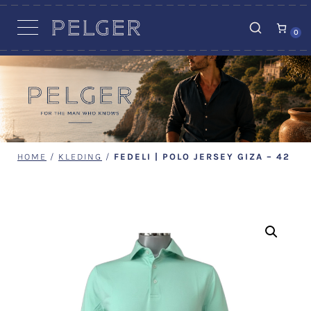
VACATURES
0
HOME
/
KLEDING
/
FEDELI | POLO JERSEY GIZA – 42