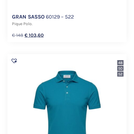
GRAN SASSO
60129 – 522
Pique Polo.
€
148
€
103,60
48
50
52