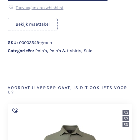
Toevoegen aan whishlist
Bekijk maattabel
SKU:
00003549-groen
Categorieën:
Polo's
,
Polo's & t-shirts
,
Sale
VOORDAT U VERDER GAAT, IS DIT OOK IETS VOOR
U?
50
52
56